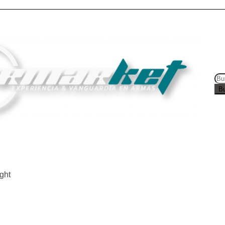
B
 Reserva
Acreditación e Inscripción
Contacto
Ar
ght