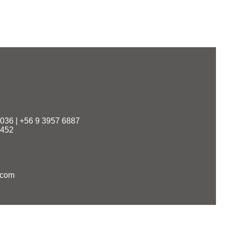
8036 | +56 9 3957 6887
5452
.com