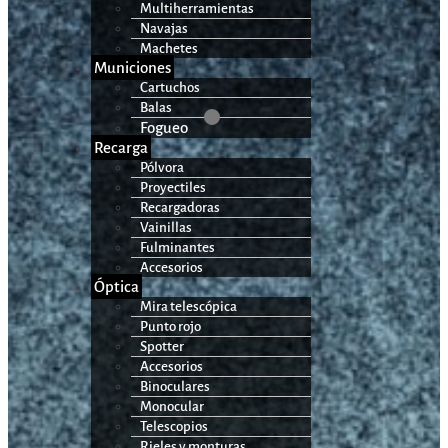
Multiherramientas
Navajas
Machetes
Municiones
Cartuchos
Balas
Fogueo
Recarga
Pólvora
Proyectiles
Recargadoras
Vainillas
Fulminantes
Accesorios
Óptica
Mira telescópica
Punto rojo
Spotter
Accesorios
Binoculares
Monocular
Telescopios
Rieles y monturas