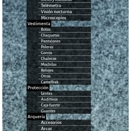
Telémetro
Visión nocturna
Microscopios
Vestimenta
Botas
Chaquetas
Pantalones
Poleras
Gorros
Chalecos
Mochilas
Relojes
Otros
Camelbak
Protección
Lentes
Auditivos
Caja fuerte
Guantes
Arquería
Accesorios
Arcos