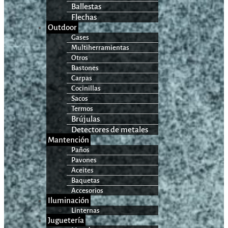
Ballestas
Flechas
Outdoor
Gases
Multiherramientas
Otros
Bastones
Carpas
Cocinillas
Sacos
Termos
Brújulas
Detectores de metales
Mantención
Paños
Pavones
Aceites
Baquetas
Accesorios
Iluminación
Linternas
Juguetería