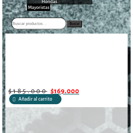
Hondas
Mayoristas
Buscar
/
/
/
Funda Allen Para Escopeta /
Inicio
Armas largas
Fundas
Rifle Gear Fit Pursuit Bull Stalker de 48″ Camuflada
$
185.000
$
169.000
Añadir al carrito