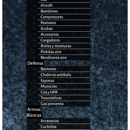
Airsoft
Bombines
Compresores
Postones
Scubas
Accesorios
Cargadores
Rieles y monturas
Pistolas aire
Revólveres aire
Defensa
Bastones
Chalecos antibala
Esposas
Munición
Co2 y HPA
Traumáticas
Gas pimienta
Armas
Blancas
Accesorios
Cuchillos