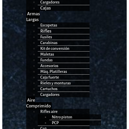
Cargadores
Cajas
Armas
Largas
Escopetas
Rifles
Fusiles
Carabinas
Kit de conversión
Maletas
Fundas
Accesorios
Máq. Platilleras
Caja fuerte
Rieles y monturas
Cartuchos
Cargadores
Aire
Comprimido
Rifles aire
Nitro piston
PCP
Co2