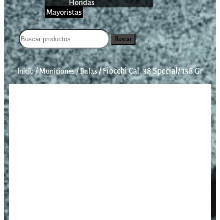
Hondas
Mayoristas
Buscar
/
/
/
Fiocchi Cal. 38 Special/ 158 Gr
Inicio
Municiones
Balas