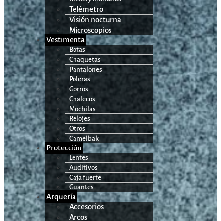
Telémetro
Visión nocturna
Microscopios
Vestimenta
Botas
Chaquetas
Pantalones
Poleras
Gorros
Chalecos
Mochilas
Relojes
Otros
Camelbak
Protección
Lentes
Auditivos
Caja fuerte
Guantes
Arquería
Accesorios
Arcos