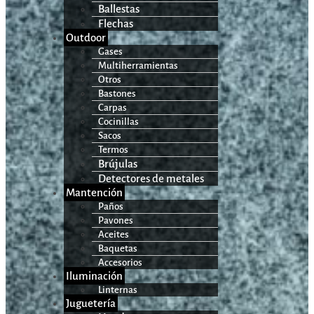
Ballestas
Flechas
Outdoor
Gases
Multiherramientas
Otros
Bastones
Carpas
Cocinillas
Sacos
Termos
Brújulas
Detectores de metales
Mantención
Paños
Pavones
Aceites
Baquetas
Accesorios
Iluminación
Linternas
Juguetería