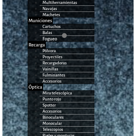
Multiherramientas
Navajas
Machetes
Municiones
Cartuchos
Balas
Fogueo
Recarga
Pólvora
Proyectiles
Recargadoras
Vainillas
Fulminantes
Accesorios
Óptica
Mira telescópica
Punto rojo
Spotter
Accesorios
Binoculares
Monocular
Telescopios
Rieles y monturas