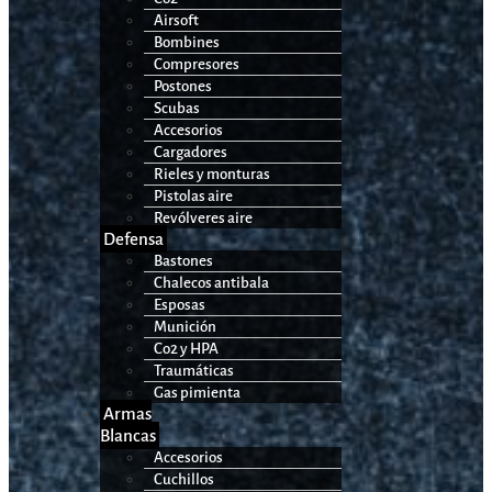
Airsoft
Bombines
Compresores
Postones
Scubas
Accesorios
Cargadores
Rieles y monturas
Pistolas aire
Revólveres aire
Defensa
Bastones
Chalecos antibala
Esposas
Munición
Co2 y HPA
Traumáticas
Gas pimienta
Armas
Blancas
Accesorios
Cuchillos