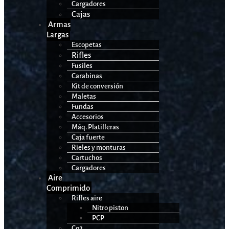
Cargadores
Cajas
Armas
Largas
Escopetas
Rifles
Fusiles
Carabinas
Kit de conversión
Maletas
Fundas
Accesorios
Máq. Platilleras
Caja fuerte
Rieles y monturas
Cartuchos
Cargadores
Aire
Comprimido
Rifles aire
Nitro piston
PCP
Co2