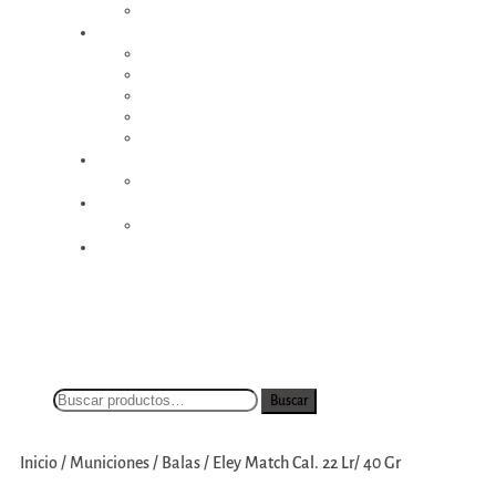
Detectores de metales
Mantención
Paños
Pavones
Aceites
Baquetas
Accesorios
Iluminación
Linternas
Juguetería
Hondas
Mayoristas
Buscar
Inicio
/
Municiones
/
Balas
/
Eley Match Cal. 22 Lr/ 40 Gr