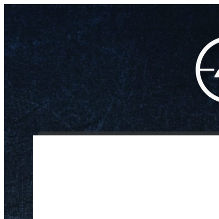
INICIO
NOSOTROS
/
/
/
Daystate Wolverine 
Inicio
Aire Comprimido
Rifles Aire