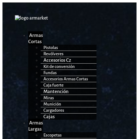
Armas
Cortas
Pistolas
Revólveres
Accesorios Cz
Kit de conversión
Fundas
Accesorios Armas Cortas
Caja fuerte
Mantención
Miras
Munición
Cargadores
Cajas
Armas
Largas
Escopetas