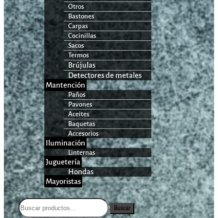
Otros
Bastones
Carpas
Cocinillas
Sacos
Termos
Brújulas
Detectores de metales
Mantención
Paños
Pavones
Aceites
Baquetas
Accesorios
Iluminación
Linternas
Juguetería
Hondas
Mayoristas
Buscar