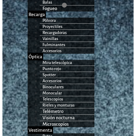
Balas
Fogueo
Recarga
Pólvora
Proyectiles
Recargadoras
Vainillas
Fulminantes
Accesorios
Óptica
Mira telescópica
Punto rojo
Spotter
Accesorios
Binoculares
Monocular
Telescopios
Rieles y monturas
Telémetro
Visión nocturna
Microscopios
Vestimenta