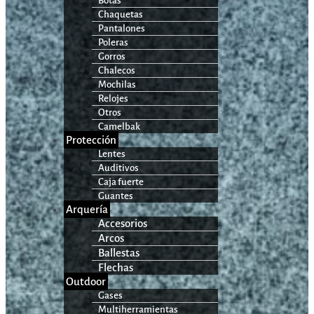
Botas
Chaquetas
Pantalones
Poleras
Gorros
Chalecos
Mochilas
Relojes
Otros
Camelbak
Protección
Lentes
Auditivos
Caja fuerte
Guantes
Arquería
Accesorios
Arcos
Ballestas
Flechas
Outdoor
Gases
Multiherramientas