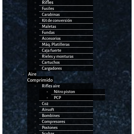
Rifles
Fusiles
Carabinas
Kit de conversión
Maletas
Fundas
Accesorios
Máq. Platilleras
Caja fuerte
Rieles y monturas
Cartuchos
Cargadores
Aire
Comprimido
Rifles aire
Nitro piston
PCP
Co2
Airsoft
Bombines
Compresores
Postones
Scubas