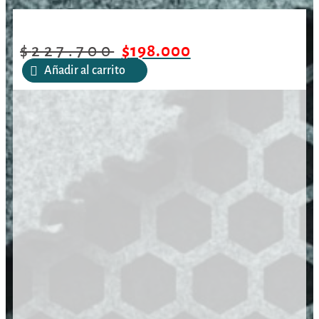
/
/
/
Cuchillo Muela BW Classic
Inicio
Armas Blancas
Cuchillos
16A/ 160mm
$
227.700
$
198.000
Añadir al carrito