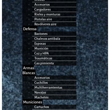
Accesorios
Cargadores
Rieles y monturas
Pistolas aire
Revólveres aire
Defensa
Bastones
Chalecos antibala
Esposas
Munición
Co2 y HPA
Traumáticas
Gas pimienta
Armas
Blancas
Accesorios
Cuchillos
Multiherramientas
Navajas
Machetes
Municiones
Cartuchos