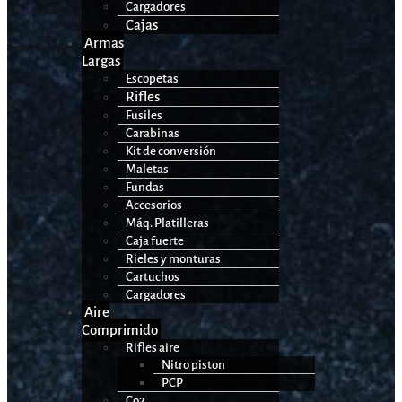
Cargadores
Cajas
Armas
Largas
Escopetas
Rifles
Fusiles
Carabinas
Kit de conversión
Maletas
Fundas
Accesorios
Máq. Platilleras
Caja fuerte
Rieles y monturas
Cartuchos
Cargadores
Aire
Comprimido
Rifles aire
Nitro piston
PCP
Co2