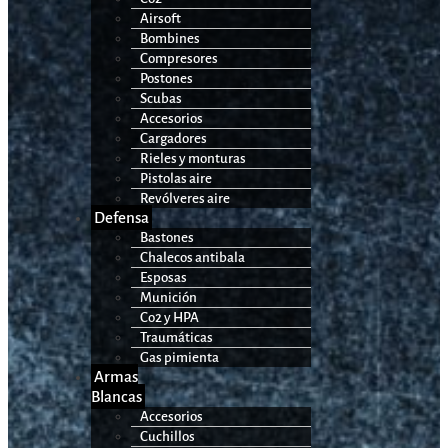
Airsoft
Bombines
Compresores
Postones
Scubas
Accesorios
Cargadores
Rieles y monturas
Pistolas aire
Revólveres aire
Defensa
Bastones
Chalecos antibala
Esposas
Munición
Co2 y HPA
Traumáticas
Gas pimienta
Armas
Blancas
Accesorios
Cuchillos