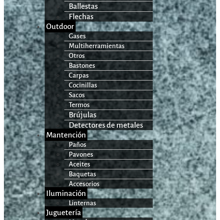
Ballestas
Flechas
Outdoor
Gases
Multiherramientas
Otros
Bastones
Carpas
Cocinillas
Sacos
Termos
Brújulas
Detectores de metales
Mantención
Paños
Pavones
Aceites
Baquetas
Accesorios
Iluminación
Linternas
Juguetería