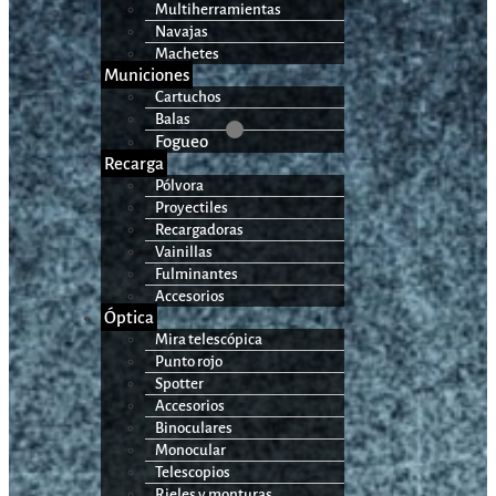
Multiherramientas
Navajas
Machetes
Municiones
Cartuchos
Balas
Fogueo
Recarga
Pólvora
Proyectiles
Recargadoras
Vainillas
Fulminantes
Accesorios
Óptica
Mira telescópica
Punto rojo
Spotter
Accesorios
Binoculares
Monocular
Telescopios
Rieles y monturas