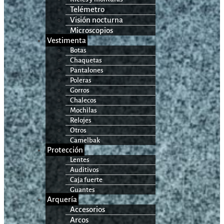
Telémetro
Visión nocturna
Microscopios
Vestimenta
Botas
Chaquetas
Pantalones
Poleras
Gorros
Chalecos
Mochilas
Relojes
Otros
Camelbak
Protección
Lentes
Auditivos
Caja fuerte
Guantes
Arquería
Accesorios
Arcos