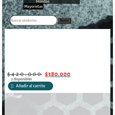
Hondas
Mayoristas
Buscar
/
/
/
Cuchillo Extrema Ratio
Inicio
Armas Blancas
Cuchillos
Primo Corso /150mm
$
420.000
$
380.000
2 disponibles
Añadir al carrito