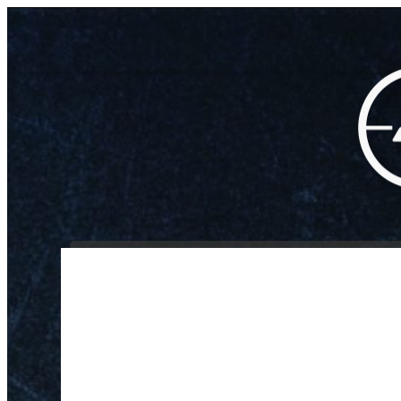
INICIO
NOSOTROS
/
/
/
Cuchillo Bowie Pakis
Inicio
Armas Blancas
Cuchillos