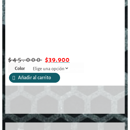
/
/
/
Chaleco Táctico Mod. C15 Ciras
Inicio
Vestimenta
Chalecos
$
45.000
$
39.900
Color
Limpiar
Añadir al carrito