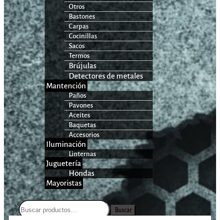
Otros
Bastones
Carpas
Cocinillas
Sacos
Termos
Brújulas
Detectores de metales
Mantención
Paños
Pavones
Aceites
Baquetas
Accesorios
Iluminación
Linternas
Juguetería
Hondas
Mayoristas
Buscar