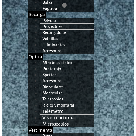
Balas
Fogueo
Recarga
Pólvora
Proyectiles
Recargadoras
Vainillas
Fulminantes
Accesorios
Óptica
Mira telescópica
Punto rojo
Spotter
Accesorios
Binoculares
Monocular
Telescopios
Rieles y monturas
Telémetro
Visión nocturna
Microscopios
Vestimenta