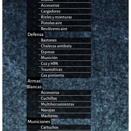
Accesorios
Cargadores
Rieles y monturas
Pistolas aire
Revólveres aire
Defensa
Bastones
Chalecos antibala
Esposas
Munición
Co2 y HPA
Traumáticas
Gas pimienta
Armas
Blancas
Accesorios
Cuchillos
Multiherramientas
Navajas
Machetes
Municiones
Cartuchos