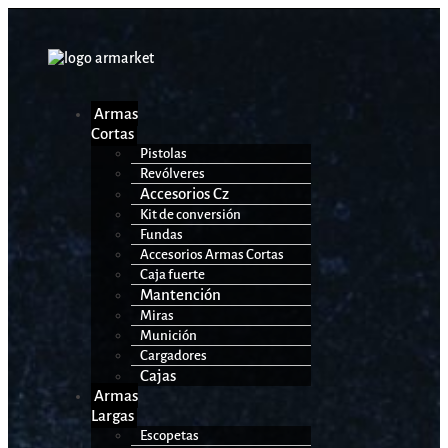
Armas
Cortas
Pistolas
Revólveres
Accesorios Cz
Kit de conversión
Fundas
Accesorios Armas Cortas
Caja fuerte
Mantención
Miras
Munición
Cargadores
Cajas
Armas
Largas
Escopetas