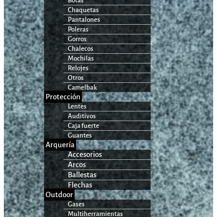
Botas
Chaquetas
Pantalones
Poleras
Gorros
Chalecos
Mochilas
Relojes
Otros
Camelbak
Protección
Lentes
Auditivos
Caja fuerte
Guantes
Arquería
Accesorios
Arcos
Ballestas
Flechas
Outdoor
Gases
Multiherramientas