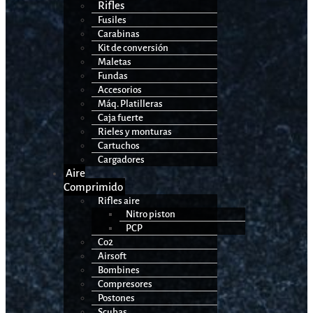
Rifles
Fusiles
Carabinas
Kit de conversión
Maletas
Fundas
Accesorios
Máq. Platilleras
Caja fuerte
Rieles y monturas
Cartuchos
Cargadores
Aire
Comprimido
Rifles aire
Nitro piston
PCP
Co2
Airsoft
Bombines
Compresores
Postones
Scubas