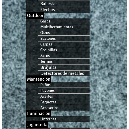
Ballestas
Flechas
Outdoor
Gases
Multiherramientas
Otros
Bastones
Carpas
Cocinillas
Sacos
Termos
Brújulas
Detectores de metales
Mantención
Paños
Pavones
Aceites
Baquetas
Accesorios
Iluminación
Linternas
Juguetería