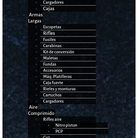
Cargadores
Cajas
Armas
Largas
Escopetas
Rifles
Fusiles
Carabinas
Kit de conversión
Maletas
Fundas
Accesorios
Máq. Platilleras
Caja fuerte
Rieles y monturas
Cartuchos
Cargadores
Aire
Comprimido
Rifles aire
Nitro piston
PCP
Co2