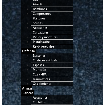
Airsoft
Bombines
Compresores
Postones
Scubas
Accesorios
Cargadores
Rieles y monturas
Pistolas aire
Revólveres aire
Defensa
Bastones
Chalecos antibala
Esposas
Munición
Co2 y HPA
Traumáticas
Gas pimienta
Armas
Blancas
Accesorios
Cuchillos