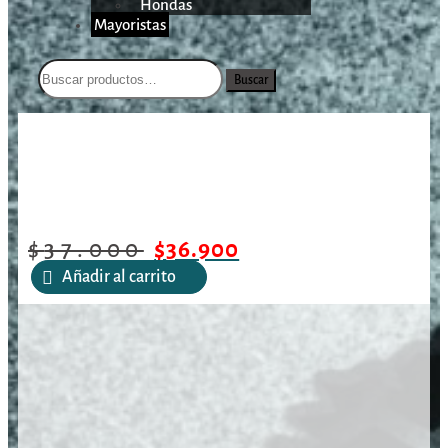
Hondas
Mayoristas
Buscar
/
/
/
CCOP 25,4 mm/AR-
Inicio
Óptica
Rieles y Monturas
1003WM
$
37.000
$
36.900
Añadir al carrito