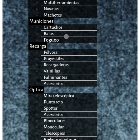
Multiherramientas
Navajas
Machetes
Municiones
Cartuchos
Balas
Fogueo
Recarga
Pólvora
Proyectiles
Recargadoras
Vainillas
Fulminantes
Accesorios
Óptica
Mira telescópica
Punto rojo
Spotter
Accesorios
Binoculares
Monocular
Telescopios
Rieles y monturas