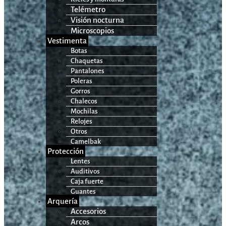
Telémetro
Visión nocturna
Microscopios
Vestimenta
Botas
Chaquetas
Pantalones
Poleras
Gorros
Chalecos
Mochilas
Relojes
Otros
Camelbak
Protección
Lentes
Auditivos
Caja fuerte
Guantes
Arquería
Accesorios
Arcos