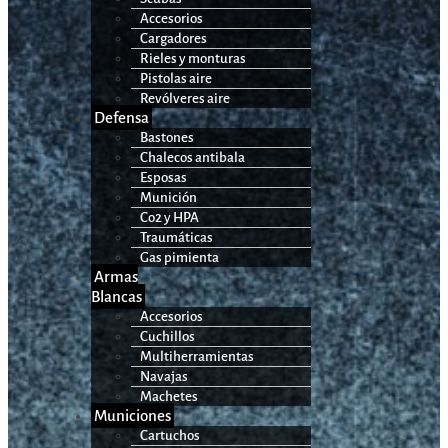
Accesorios
Cargadores
Rieles y monturas
Pistolas aire
Revólveres aire
Defensa
Bastones
Chalecos antibala
Esposas
Munición
Co2 y HPA
Traumáticas
Gas pimienta
Armas
Blancas
Accesorios
Cuchillos
Multiherramientas
Navajas
Machetes
Municiones
Cartuchos