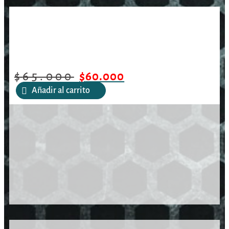
/
/
/
Cargador Effecto Zeon
Inicio
Aire Comprimido
Cargadores
5,5mm
$
65.000
$
60.000
Añadir al carrito