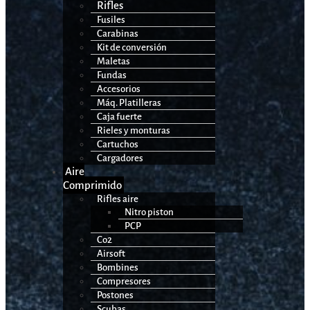
Rifles
Fusiles
Carabinas
Kit de conversión
Maletas
Fundas
Accesorios
Máq. Platilleras
Caja fuerte
Rieles y monturas
Cartuchos
Cargadores
Aire
Comprimido
Rifles aire
Nitro piston
PCP
Co2
Airsoft
Bombines
Compresores
Postones
Scubas