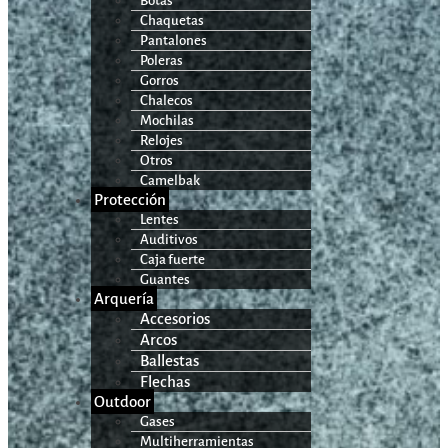
Botas
Chaquetas
Pantalones
Poleras
Gorros
Chalecos
Mochilas
Relojes
Otros
Camelbak
Protección
Lentes
Auditivos
Caja fuerte
Guantes
Arquería
Accesorios
Arcos
Ballestas
Flechas
Outdoor
Gases
Multiherramientas