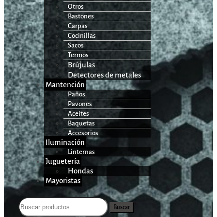
Otros
Bastones
Carpas
Cocinillas
Sacos
Termos
Brújulas
Detectores de metales
Mantención
Paños
Pavones
Aceites
Baquetas
Accesorios
Iluminación
Linternas
Juguetería
Hondas
Mayoristas
Buscar