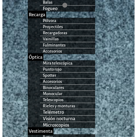
Balas
Fogueo
Recarga
Pólvora
Proyectiles
Recargadoras
Vainillas
Fulminantes
Accesorios
Óptica
Mira telescópica
Punto rojo
Spotter
Accesorios
Binoculares
Monocular
Telescopios
Rieles y monturas
Telémetro
Visión nocturna
Microscopios
Vestimenta