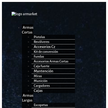
Armas
Cortas
Pistolas
Revólveres
Accesorios Cz
Kit de conversión
Fundas
Accesorios Armas Cortas
Caja fuerte
Mantención
Miras
Munición
Cargadores
Cajas
Armas
Largas
Escopetas