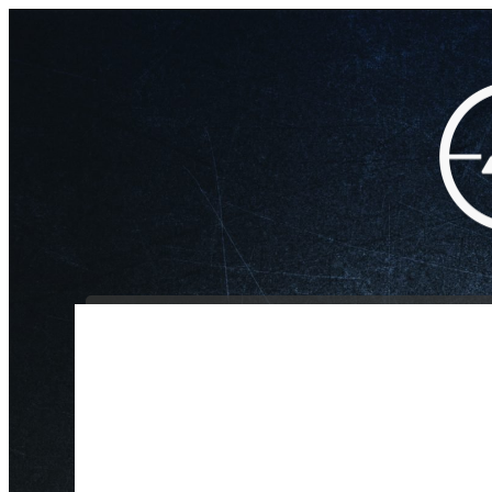
INICIO
NOSOTROS
/
/
/
Cargador Effecto
Inicio
Aire Comprimido
Cargadores