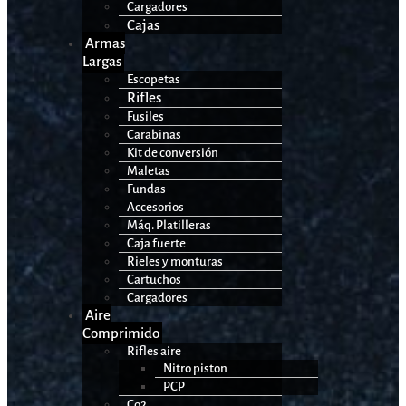
Cargadores
Cajas
Armas
Largas
Escopetas
Rifles
Fusiles
Carabinas
Kit de conversión
Maletas
Fundas
Accesorios
Máq. Platilleras
Caja fuerte
Rieles y monturas
Cartuchos
Cargadores
Aire
Comprimido
Rifles aire
Nitro piston
PCP
Co2