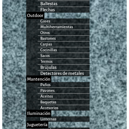
Ballestas
Flechas
Outdoor
Gases
Multiherramientas
Otros
Bastones
Carpas
Cocinillas
Sacos
Termos
Brújulas
Detectores de metales
Mantención
Paños
Pavones
Aceites
Baquetas
Accesorios
Iluminación
Linternas
Juguetería