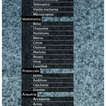
Telémetro
Visión nocturna
Microscopios
Vestimenta
Botas
Chaquetas
Pantalones
Poleras
Gorros
Chalecos
Mochilas
Relojes
Otros
Camelbak
Protección
Lentes
Auditivos
Caja fuerte
Guantes
Arquería
Accesorios
Arcos