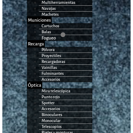
Multiherramientas
Navajas
Machetes
Municiones
Cartuchos
Balas
Fogueo
Recarga
Pólvora
Proyectiles
Recargadoras
Vainillas
Fulminantes
Accesorios
Óptica
Mira telescópica
Punto rojo
Spotter
Accesorios
Binoculares
Monocular
Telescopios
Rieles y monturas