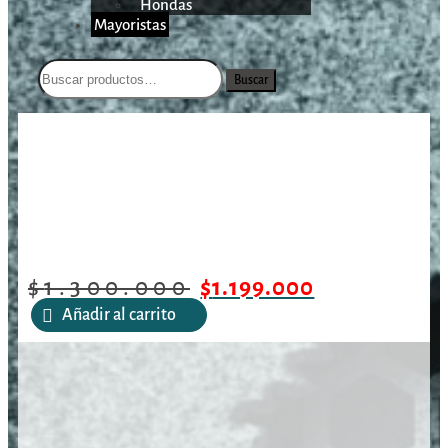
Hondas
Mayoristas
Buscar
/
/
/
Canik TP9 SFX Mod.2 Black
Inicio
Armas Cortas
Pistolas
9mm/5.2″/18 Tiros
$
1.300.000
$
1.199.000
Añadir al carrito