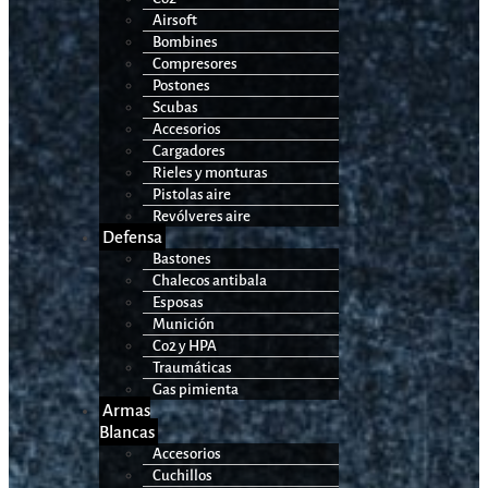
Airsoft
Bombines
Compresores
Postones
Scubas
Accesorios
Cargadores
Rieles y monturas
Pistolas aire
Revólveres aire
Defensa
Bastones
Chalecos antibala
Esposas
Munición
Co2 y HPA
Traumáticas
Gas pimienta
Armas
Blancas
Accesorios
Cuchillos