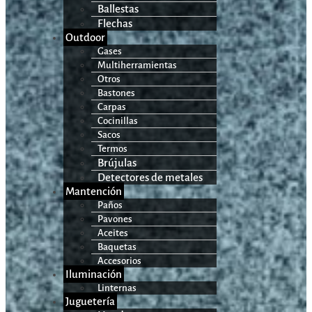
Ballestas
Flechas
Outdoor
Gases
Multiherramientas
Otros
Bastones
Carpas
Cocinillas
Sacos
Termos
Brújulas
Detectores de metales
Mantención
Paños
Pavones
Aceites
Baquetas
Accesorios
Iluminación
Linternas
Juguetería