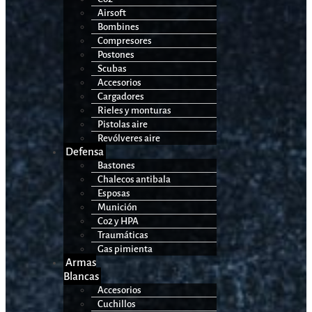
Airsoft
Bombines
Compresores
Postones
Scubas
Accesorios
Cargadores
Rieles y monturas
Pistolas aire
Revólveres aire
Defensa
Bastones
Chalecos antibala
Esposas
Munición
Co2 y HPA
Traumáticas
Gas pimienta
Armas
Blancas
Accesorios
Cuchillos