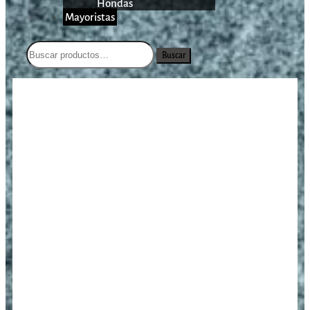
Hondas
Mayoristas
Buscar
/
/
/
Bípode Allen Bozeman 6
Inicio
Aire Comprimido
Accesorios
a 9″