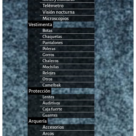
Telémetro
Visión nocturna
Microscopios
Vestimenta
Botas
Chaquetas
Pantalones
Poleras
Gorros
Chalecos
Mochilas
Relojes
Otros
Camelbak
Protección
Lentes
Auditivos
Caja fuerte
Guantes
Arquería
Accesorios
Arcos