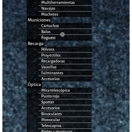
Multiherramientas
Navajas
Machetes
Municiones
Cartuchos
Balas
Fogueo
Recarga
Pólvora
Proyectiles
Recargadoras
Vainillas
Fulminantes
Accesorios
Óptica
Mira telescópica
Punto rojo
Spotter
Accesorios
Binoculares
Monocular
Telescopios
Rieles y monturas