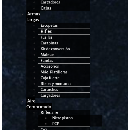
Cargadores
Cajas
Armas
Largas
Escopetas
Rifles
Fusiles
Carabinas
Kit de conversión
Maletas
Fundas
Accesorios
Máq. Platilleras
Caja fuerte
Rieles y monturas
Cartuchos
Cargadores
Aire
Comprimido
Rifles aire
Nitro piston
PCP
Co2