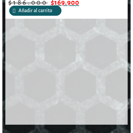
$
186.000
$
169.900
Añadir al carrito