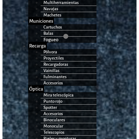
Multiherramientas
Navajas
Machetes
Municiones
Cartuchos
Balas
Fogueo
Recarga
Pólvora
Proyectiles
Recargadoras
Vainillas
Fulminantes
Accesorios
Óptica
Mira telescópica
Punto rojo
Spotter
Accesorios
Binoculares
Monocular
Telescopios
Rieles y monturas