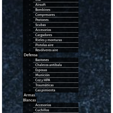
Airsoft
Bombines
Compresores
Postones
Scubas
Accesorios
Cargadores
Rieles y monturas
Pistolas aire
Revólveres aire
Defensa
Bastones
Chalecos antibala
Esposas
Munición
Co2 y HPA
Traumáticas
Gas pimienta
Armas
Blancas
Accesorios
Cuchillos