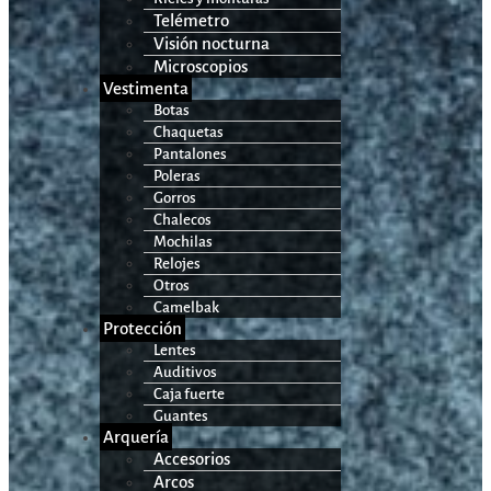
Telémetro
Visión nocturna
Microscopios
Vestimenta
Botas
Chaquetas
Pantalones
Poleras
Gorros
Chalecos
Mochilas
Relojes
Otros
Camelbak
Protección
Lentes
Auditivos
Caja fuerte
Guantes
Arquería
Accesorios
Arcos