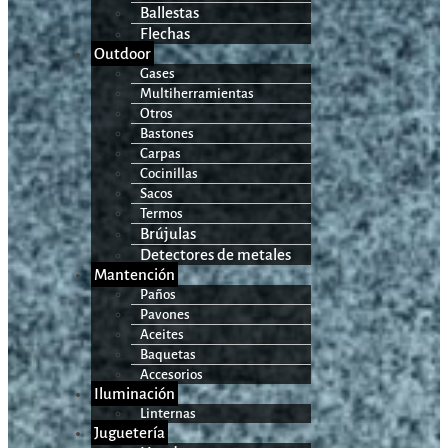
Ballestas
Flechas
Outdoor
Gases
Multiherramientas
Otros
Bastones
Carpas
Cocinillas
Sacos
Termos
Brújulas
Detectores de metales
Mantención
Paños
Pavones
Aceites
Baquetas
Accesorios
Iluminación
Linternas
Juguetería