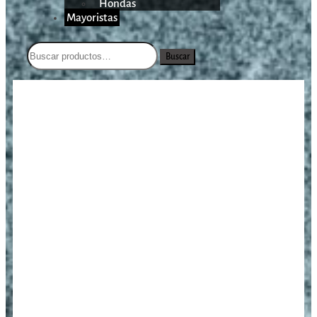
Hondas
Mayoristas
Buscar
/
/
/
Bípode Armarket 9″-
Inicio
Aire Comprimido
Accesorios
6,2″/CY-BP05C