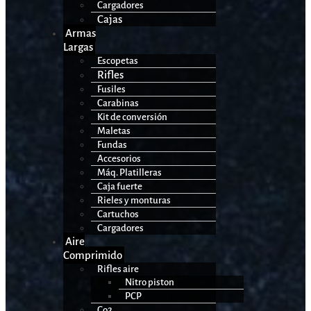
Cargadores
Cajas
Armas
Largas
Escopetas
Rifles
Fusiles
Carabinas
Kit de conversión
Maletas
Fundas
Accesorios
Máq. Platilleras
Caja fuerte
Rieles y monturas
Cartuchos
Cargadores
Aire
Comprimido
Rifles aire
Nitro piston
PCP
Co2