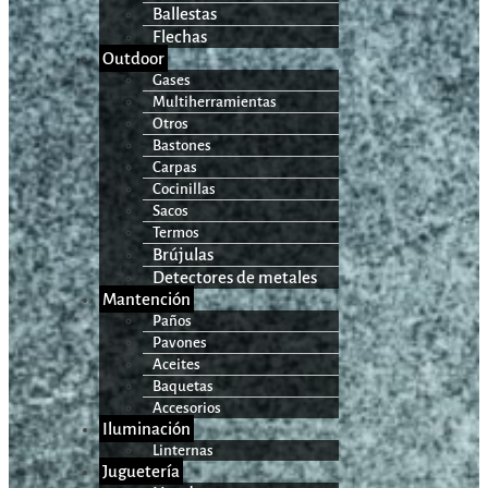
Ballestas
Flechas
Outdoor
Gases
Multiherramientas
Otros
Bastones
Carpas
Cocinillas
Sacos
Termos
Brújulas
Detectores de metales
Mantención
Paños
Pavones
Aceites
Baquetas
Accesorios
Iluminación
Linternas
Juguetería