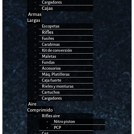
Cargadores
Cajas
Armas
Largas
Escopetas
Rifles
Fusiles
Carabinas
Kit de conversión
Maletas
Fundas
Accesorios
Máq. Platilleras
Caja fuerte
Rieles y monturas
Cartuchos
Cargadores
Aire
Comprimido
Rifles aire
Nitro piston
PCP
Co2