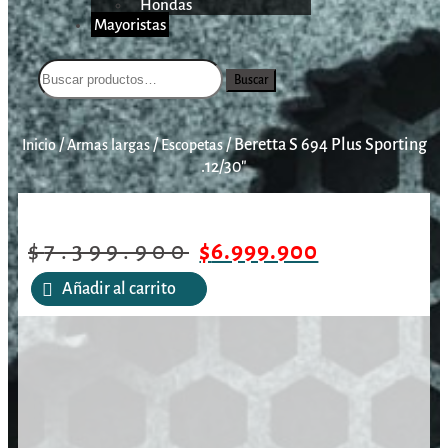
Hondas
Mayoristas
Buscar
/
/
/
Beretta S 694 Plus Sporting
Inicio
Armas largas
Escopetas
.12/30″
$
7.399.900
$
6.999.900
Añadir al carrito