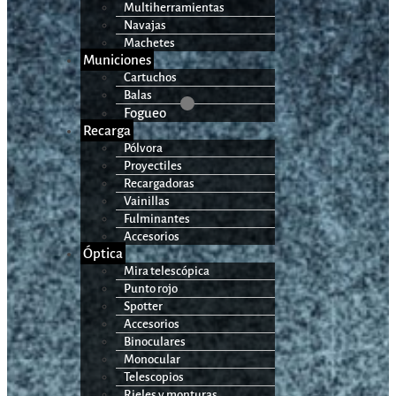
Multiherramientas
Navajas
Machetes
Municiones
Cartuchos
Balas
Fogueo
Recarga
Pólvora
Proyectiles
Recargadoras
Vainillas
Fulminantes
Accesorios
Óptica
Mira telescópica
Punto rojo
Spotter
Accesorios
Binoculares
Monocular
Telescopios
Rieles y monturas