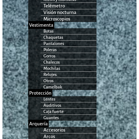
Telémetro
Visión nocturna
Microscopios
Vestimenta
Botas
Chaquetas
Pantalones
Poleras
Gorros
Chalecos
Mochilas
Relojes
Otros
Camelbak
Protección
Lentes
Auditivos
Caja fuerte
Guantes
Arquería
Accesorios
Arcos