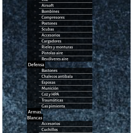
Airsoft
Bombines
Compresores
Postones
Scubas
Accesorios
Cargadores
Rieles y monturas
Pistolas aire
Revólveres aire
Defensa
Bastones
Chalecos antibala
Esposas
Munición
Co2 y HPA
Traumáticas
Gas pimienta
Armas
Blancas
Accesorios
Cuchillos