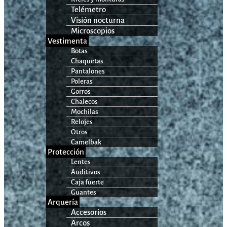
Telémetro
Visión nocturna
Microscopios
Vestimenta
Botas
Chaquetas
Pantalones
Poleras
Gorros
Chalecos
Mochilas
Relojes
Otros
Camelbak
Protección
Lentes
Auditivos
Caja fuerte
Guantes
Arquería
Accesorios
Arcos