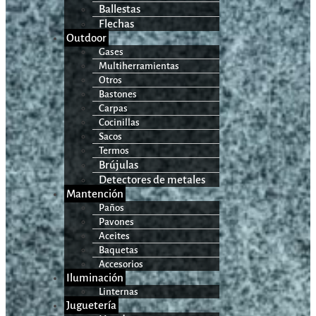
Ballestas
Flechas
Outdoor
Gases
Multiherramientas
Otros
Bastones
Carpas
Cocinillas
Sacos
Termos
Brújulas
Detectores de metales
Mantención
Paños
Pavones
Aceites
Baquetas
Accesorios
Iluminación
Linternas
Juguetería