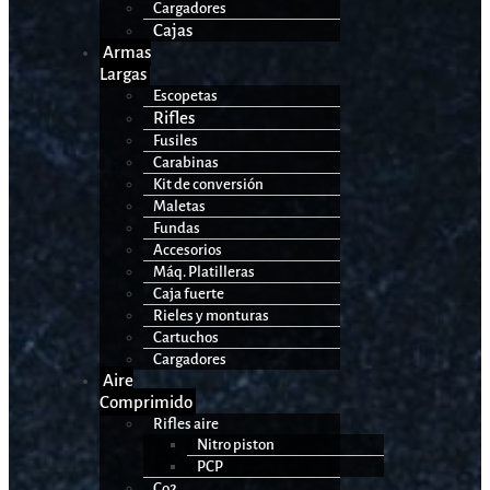
Cargadores
Cajas
Armas
Largas
Escopetas
Rifles
Fusiles
Carabinas
Kit de conversión
Maletas
Fundas
Accesorios
Máq. Platilleras
Caja fuerte
Rieles y monturas
Cartuchos
Cargadores
Aire
Comprimido
Rifles aire
Nitro piston
PCP
Co2