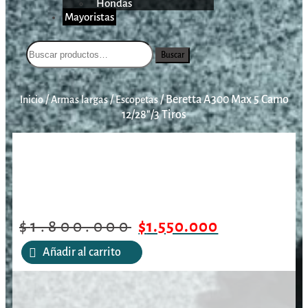
Hondas
Mayoristas
Buscar
/
/
/
Beretta A300 Max 5 Camo
Inicio
Armas largas
Escopetas
12/28″/3 Tiros
$
1.800.000
$
1.550.000
Añadir al carrito