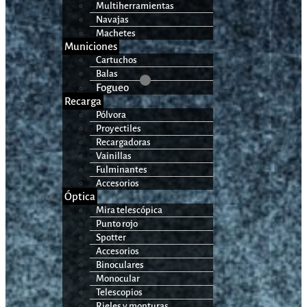
Multiherramientas
Navajas
Machetes
Municiones
Cartuchos
Balas
Fogueo
Recarga
Pólvora
Proyectiles
Recargadoras
Vainillas
Fulminantes
Accesorios
Óptica
Mira telescópica
Punto rojo
Spotter
Accesorios
Binoculares
Monocular
Telescopios
Rieles y monturas