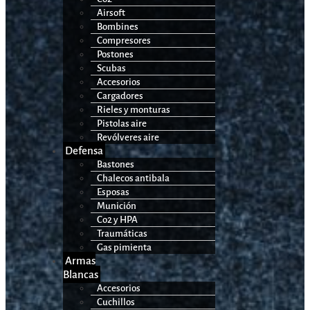
Airsoft
Bombines
Compresores
Postones
Scubas
Accesorios
Cargadores
Rieles y monturas
Pistolas aire
Revólveres aire
Defensa
Bastones
Chalecos antibala
Esposas
Munición
Co2 y HPA
Traumáticas
Gas pimienta
Armas
Blancas
Accesorios
Cuchillos