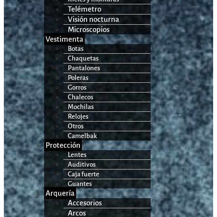
Telémetro
Visión nocturna
Microscopios
Vestimenta
Botas
Chaquetas
Pantalones
Poleras
Gorros
Chalecos
Mochilas
Relojes
Otros
Camelbak
Protección
Lentes
Auditivos
Caja fuerte
Guantes
Arquería
Accesorios
Arcos