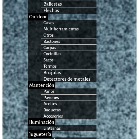
Ballestas
Flechas
Outdoor
Gases
Multiherramientas
Otros
Bastones
Carpas
Cocinillas
Sacos
Termos
Brújulas
Detectores de metales
Mantención
Paños
Pavones
Aceites
Baquetas
Accesorios
Iluminación
Linternas
Juguetería