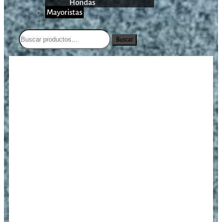
Hondas
Mayoristas
Buscar
/
/
/
Beretta 92X Performance
Inicio
Armas Cortas
Pistolas
Special Blue 9mm/4,9″/18 Tiros