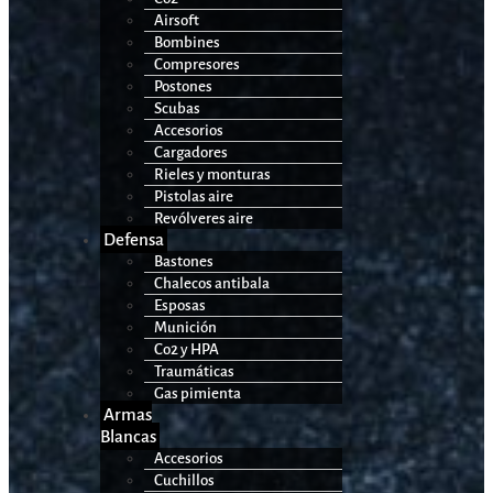
Airsoft
Bombines
Compresores
Postones
Scubas
Accesorios
Cargadores
Rieles y monturas
Pistolas aire
Revólveres aire
Defensa
Bastones
Chalecos antibala
Esposas
Munición
Co2 y HPA
Traumáticas
Gas pimienta
Armas
Blancas
Accesorios
Cuchillos