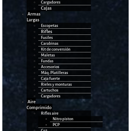
Cargadores
Cajas
Armas
Largas
Escopetas
Rifles
Fusiles
Carabinas
Kit de conversión
Maletas
Fundas
Accesorios
Máq. Platilleras
Caja fuerte
Rieles y monturas
Cartuchos
Cargadores
Aire
Comprimido
Rifles aire
Nitro piston
PCP
Co2