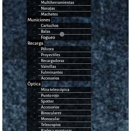
Multiherramientas
Navajas
Machetes
Municiones
Cartuchos
Balas
Fogueo
Recarga
Pólvora
Proyectiles
Recargadoras
Vainillas
Fulminantes
Accesorios
Óptica
Mira telescópica
Punto rojo
Spotter
Accesorios
Binoculares
Monocular
Telescopios
Rieles y monturas