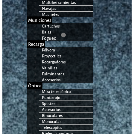
Multiherramientas
Navajas
Machetes
Municiones
Cartuchos
Balas
Fogueo
Recarga
Pólvora
Proyectiles
Recargadoras
Vainillas
Fulminantes
Accesorios
Óptica
Mira telescópica
Punto rojo
Spotter
Accesorios
Binoculares
Monocular
Telescopios
Rieles y monturas