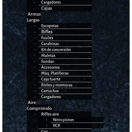
Cargadores
Cajas
Armas
Largas
Escopetas
Rifles
Fusiles
Carabinas
Kit de conversión
Maletas
Fundas
Accesorios
Máq. Platilleras
Caja fuerte
Rieles y monturas
Cartuchos
Cargadores
Aire
Comprimido
Rifles aire
Nitro piston
PCP
Co2