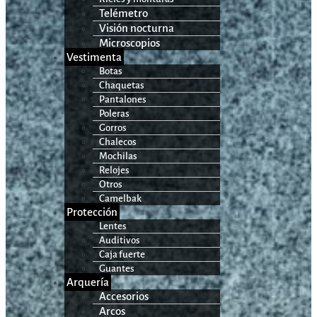
Telémetro
Visión nocturna
Microscopios
Vestimenta
Botas
Chaquetas
Pantalones
Poleras
Gorros
Chalecos
Mochilas
Relojes
Otros
Camelbak
Protección
Lentes
Auditivos
Caja fuerte
Guantes
Arquería
Accesorios
Arcos