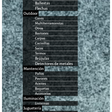
Ballestas
Flechas
Outdoor
Gases
Multiherramientas
Otros
Bastones
Carpas
Cocinillas
Sacos
Termos
Brújulas
Detectores de metales
Mantención
Paños
Pavones
Aceites
Baquetas
Accesorios
Iluminación
Linternas
Juguetería