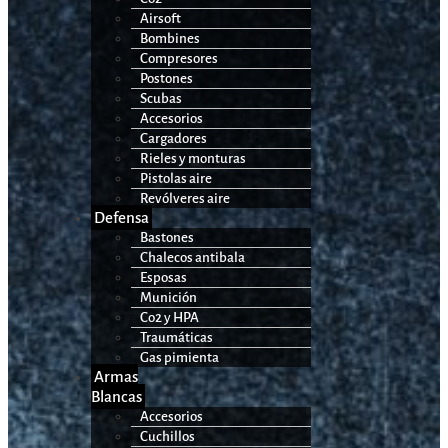
Airsoft
Bombines
Compresores
Postones
Scubas
Accesorios
Cargadores
Rieles y monturas
Pistolas aire
Revólveres aire
Defensa
Bastones
Chalecos antibala
Esposas
Munición
Co2 y HPA
Traumáticas
Gas pimienta
Armas
Blancas
Accesorios
Cuchillos