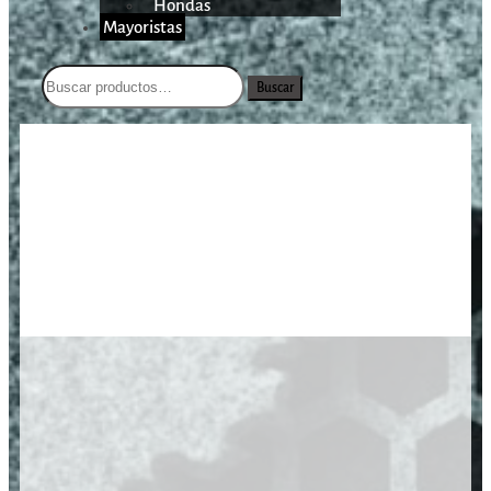
Hondas
Mayoristas
Buscar
/
/
/
Beretta 92X Performance
Inicio
Armas Cortas
Pistolas
Special Black 9mm/4,9″/18 Tiros