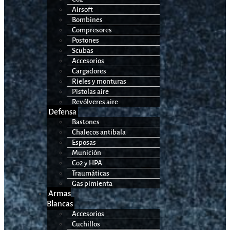
Airsoft
Bombines
Compresores
Postones
Scubas
Accesorios
Cargadores
Rieles y monturas
Pistolas aire
Revólveres aire
Defensa
Bastones
Chalecos antibala
Esposas
Munición
Co2 y HPA
Traumáticas
Gas pimienta
Armas
Blancas
Accesorios
Cuchillos