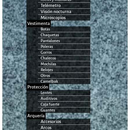
Telémetro
Visión nocturna
Microscopios
Vestimenta
Botas
Chaquetas
Pantalones
Poleras
Gorros
Chalecos
Mochilas
Relojes
Otros
Camelbak
Protección
Lentes
Auditivos
Caja fuerte
Guantes
Arquería
Accesorios
Arcos