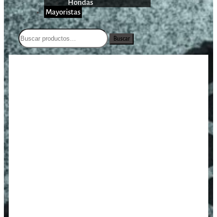
Hondas
Mayoristas
Buscar
/
/
/
Baqueta para escopeta TEC
Inicio
Armas largas
Mantención
110