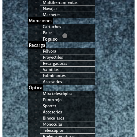
Multiherramientas
Navajas
Machetes
Municiones
Cartuchos
Balas
Fogueo
Recarga
Pólvora
Proyectiles
Recargadoras
Vainillas
Fulminantes
Accesorios
Óptica
Mira telescópica
Punto rojo
Spotter
Accesorios
Binoculares
Monocular
Telescopios
Rieles y monturas