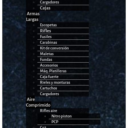
Cargadores
Cajas
Armas
Largas
Escopetas
Rifles
Fusiles
Carabinas
Kit de conversión
Maletas
Fundas
Accesorios
Máq. Platilleras
Caja fuerte
Rieles y monturas
Cartuchos
Cargadores
Aire
Comprimido
Rifles aire
Nitro piston
PCP
Co2