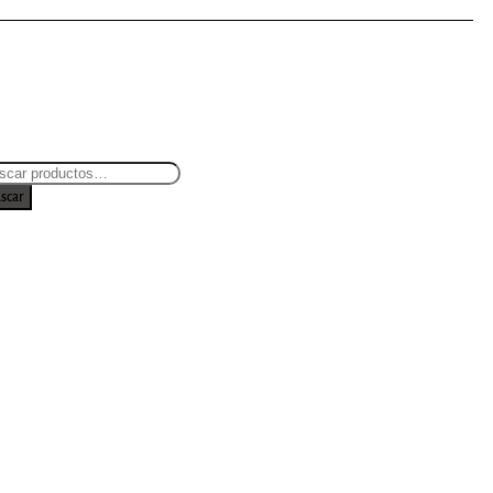
scar
et TV