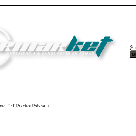
Bu
 y Reserva
Acreditación e Inscripción
Contacto
Armark
id. T4E Practice Polyballs