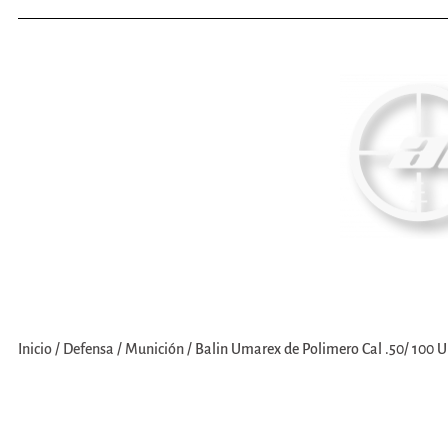
Inicio
Nosotros
Compra
Inicio
/
Defensa
/
Munición
/
Balin Umarex de Polimero Cal .50/ 100 Un