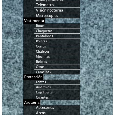
Telémetro
Visión nocturna
Microscopios
Vestimenta
Botas
Chaquetas
Pantalones
Poleras
Gorros
Chalecos
Mochilas
Relojes
Otros
Camelbak
Protección
Lentes
Auditivos
Caja fuerte
Guantes
Arquería
Accesorios
Arcos