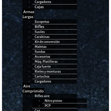
Cargadores
Cajas
Armas
Largas
Escopetas
Rifles
Fusiles
Carabinas
Kit de conversión
Maletas
Fundas
Accesorios
Máq. Platilleras
Caja fuerte
Rieles y monturas
Cartuchos
Cargadores
Aire
Comprimido
Rifles aire
Nitro piston
PCP
Co2