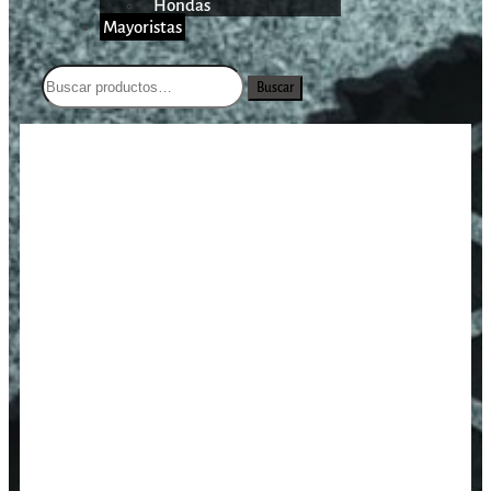
Hondas
Mayoristas
Buscar
/
/
/
Acople rápido Foster
Inicio
Aire Comprimido
Accesorios
hembra hilo macho 1/8