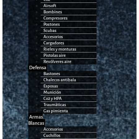
Airsoft
Bombines
Compresores
Postones
Scubas
Accesorios
Cargadores
Rieles y monturas
Pistolas aire
Revólveres aire
Defensa
Bastones
Chalecos antibala
Esposas
Munición
Co2 y HPA
Traumáticas
Gas pimienta
Armas
Blancas
Accesorios
Cuchillos