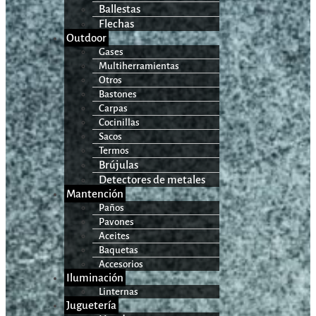
Ballestas
Flechas
Outdoor
Gases
Multiherramientas
Otros
Bastones
Carpas
Cocinillas
Sacos
Termos
Brújulas
Detectores de metales
Mantención
Paños
Pavones
Aceites
Baquetas
Accesorios
Iluminación
Linternas
Juguetería