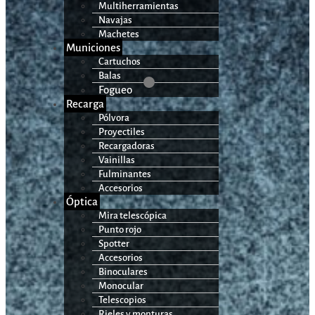
Multiherramientas
Navajas
Machetes
Municiones
Cartuchos
Balas
Fogueo
Recarga
Pólvora
Proyectiles
Recargadoras
Vainillas
Fulminantes
Accesorios
Óptica
Mira telescópica
Punto rojo
Spotter
Accesorios
Binoculares
Monocular
Telescopios
Rieles y monturas