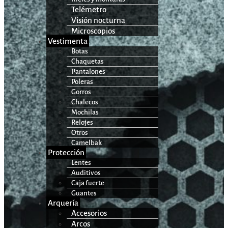
Telémetro
Visión nocturna
Microscopios
Vestimenta
Botas
Chaquetas
Pantalones
Poleras
Gorros
Chalecos
Mochilas
Relojes
Otros
Camelbak
Protección
Lentes
Auditivos
Caja fuerte
Guantes
Arquería
Accesorios
Arcos