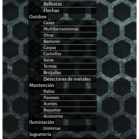
Ballestas
Flechas
Outdoor
Gases
Multiherramientas
Otros
Bastones
Carpas
Cocinillas
Sacos
Termos
Brújulas
Detectores de metales
Mantención
Paños
Pavones
Aceites
Baquetas
Accesorios
Iluminación
Linternas
Juguetería