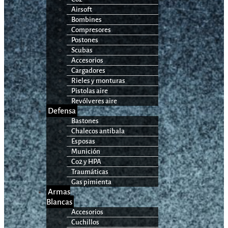
Airsoft
Bombines
Compresores
Postones
Scubas
Accesorios
Cargadores
Rieles y monturas
Pistolas aire
Revólveres aire
Defensa
Bastones
Chalecos antibala
Esposas
Munición
Co2 y HPA
Traumáticas
Gas pimienta
Armas
Blancas
Accesorios
Cuchillos