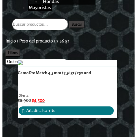
Hondas
Mayoristas
Buscar
Inicio
/
Peso del producto
/
7,56 gr
Filtros
Gamo Pro Match 4,5 mm / 7,56gr / 250 und
¡Oferta!
$
8.900
$
4.500
Añadir al carrito