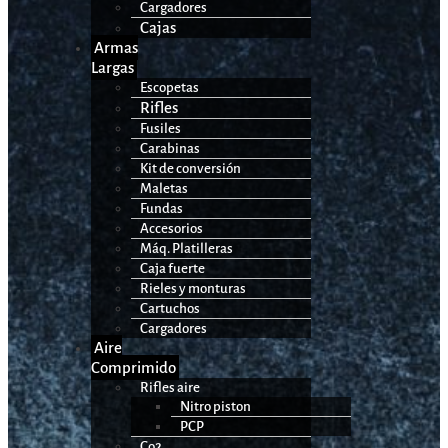
Cargadores
Cajas
Armas
Largas
Escopetas
Rifles
Fusiles
Carabinas
Kit de conversión
Maletas
Fundas
Accesorios
Máq. Platilleras
Caja fuerte
Rieles y monturas
Cartuchos
Cargadores
Aire
Comprimido
Rifles aire
Nitro piston
PCP
Co2