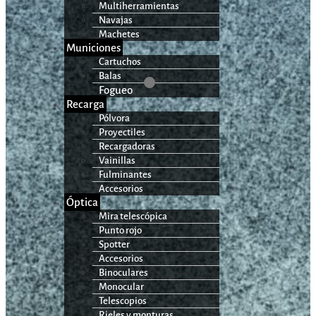
Multiherramientas
Navajas
Machetes
Municiones
Cartuchos
Balas
Fogueo
Recarga
Pólvora
Proyectiles
Recargadoras
Vainillas
Fulminantes
Accesorios
Óptica
Mira telescópica
Punto rojo
Spotter
Accesorios
Binoculares
Monocular
Telescopios
Rieles y monturas