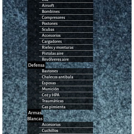
Airsoft
Bombines
Compresores
Postones
Scubas
Accesorios
Cargadores
Rieles y monturas
Pistolas aire
Revólveres aire
Defensa
Bastones
Chalecos antibala
Esposas
Munición
Co2 y HPA
Traumáticas
Gas pimienta
Armas
Blancas
Accesorios
Cuchillos