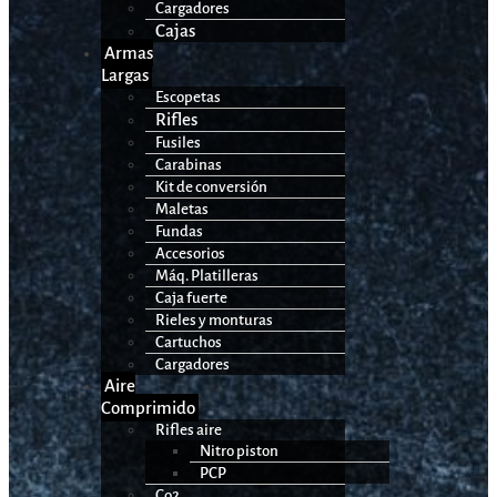
Cargadores
Cajas
Armas
Largas
Escopetas
Rifles
Fusiles
Carabinas
Kit de conversión
Maletas
Fundas
Accesorios
Máq. Platilleras
Caja fuerte
Rieles y monturas
Cartuchos
Cargadores
Aire
Comprimido
Rifles aire
Nitro piston
PCP
Co2