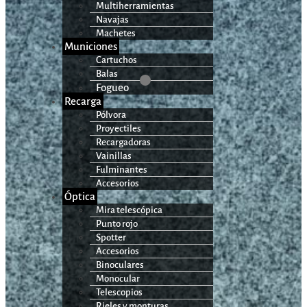
Multiherramientas
Navajas
Machetes
Municiones
Cartuchos
Balas
Fogueo
Recarga
Pólvora
Proyectiles
Recargadoras
Vainillas
Fulminantes
Accesorios
Óptica
Mira telescópica
Punto rojo
Spotter
Accesorios
Binoculares
Monocular
Telescopios
Rieles y monturas