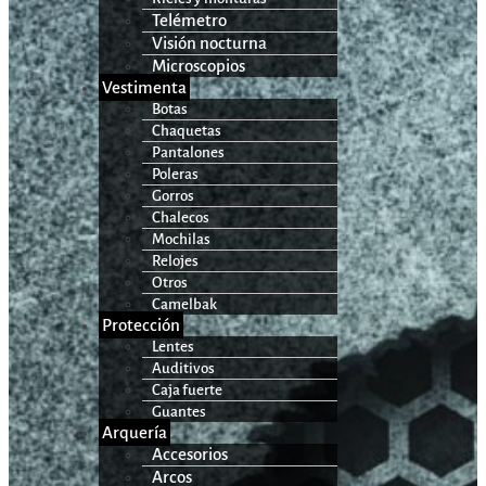
Telémetro
Visión nocturna
Microscopios
Vestimenta
Botas
Chaquetas
Pantalones
Poleras
Gorros
Chalecos
Mochilas
Relojes
Otros
Camelbak
Protección
Lentes
Auditivos
Caja fuerte
Guantes
Arquería
Accesorios
Arcos