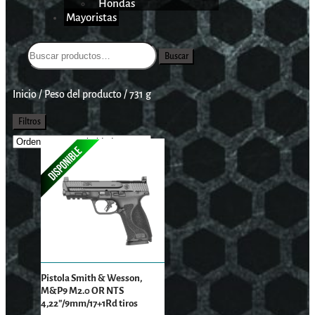
Hondas
Mayoristas
Buscar
Inicio
/
Peso del producto
/
731 g
Filtros
Pistola Smith & Wesson,
M&P9 M2.0 OR NTS
4,22”/9mm/17+1Rd tiros