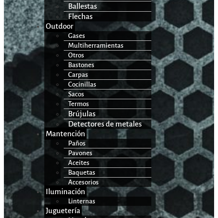
Ballestas
Flechas
Outdoor
Gases
Multiherramientas
Otros
Bastones
Carpas
Cocinillas
Sacos
Termos
Brújulas
Detectores de metales
Mantención
Paños
Pavones
Aceites
Baquetas
Accesorios
Iluminación
Linternas
Juguetería