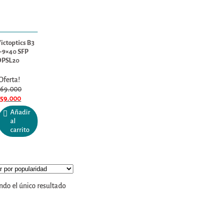
ictoptics B3
-9×40 SFP
OPSL20
Oferta!
$
69.000
$
59.000
Añadir
al
carrito
do el único resultado