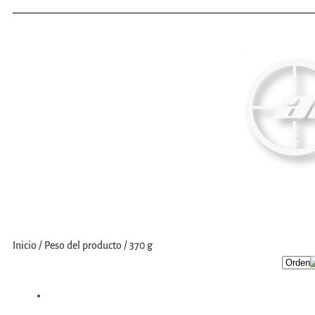
Inicio
Nosotros
Compra
Inicio
/
Peso del producto
/
370 g
Armas Cortas