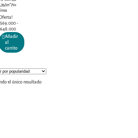
,35/21″/10
iros
Oferta!
$
569.000
-
$
648.000
Añadir
al
carrito
do el único resultado