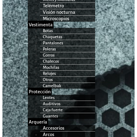
Telémetro
Visión nocturna
Microscopios
Vestimenta
Botas
Chaquetas
Pantalones
Poleras
Gorros
Chalecos
Mochilas
Relojes
Otros
Camelbak
Protección
Lentes
Auditivos
Caja fuerte
Guantes
Arquería
Accesorios
Arcos