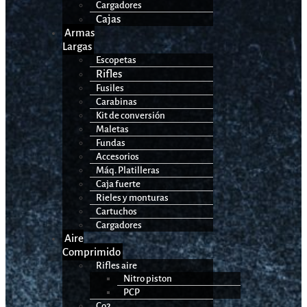
Cargadores
Cajas
Armas
Largas
Escopetas
Rifles
Fusiles
Carabinas
Kit de conversión
Maletas
Fundas
Accesorios
Máq. Platilleras
Caja fuerte
Rieles y monturas
Cartuchos
Cargadores
Aire
Comprimido
Rifles aire
Nitro piston
PCP
Co2