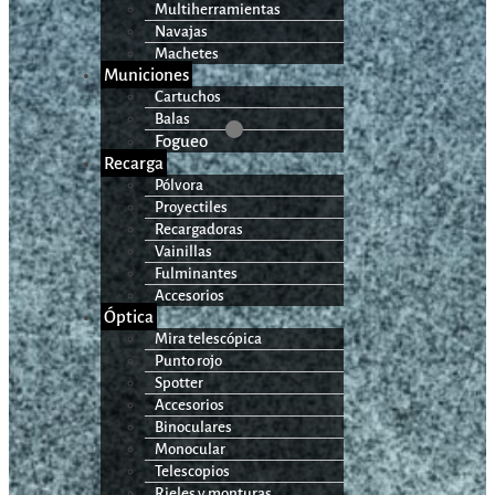
Multiherramientas
Navajas
Machetes
Municiones
Cartuchos
Balas
Fogueo
Recarga
Pólvora
Proyectiles
Recargadoras
Vainillas
Fulminantes
Accesorios
Óptica
Mira telescópica
Punto rojo
Spotter
Accesorios
Binoculares
Monocular
Telescopios
Rieles y monturas