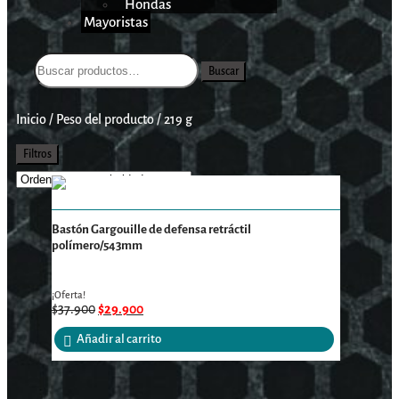
Hondas
Mayoristas
Buscar
Inicio
/
Peso del producto
/
219 g
Filtros
Bastón Gargouille de defensa retráctil
polímero/543mm
¡Oferta!
$
37.900
$
29.900
Añadir al carrito