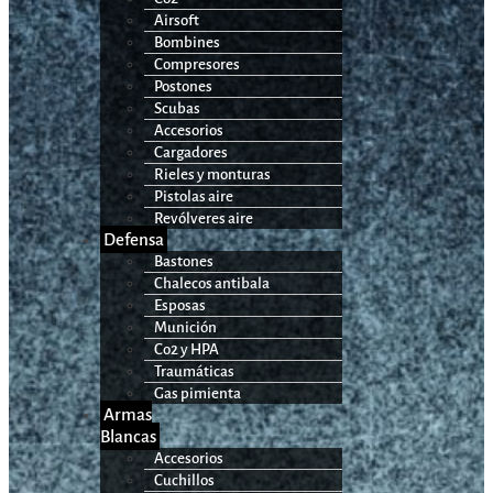
Airsoft
Bombines
Compresores
Postones
Scubas
Accesorios
Cargadores
Rieles y monturas
Pistolas aire
Revólveres aire
Defensa
Bastones
Chalecos antibala
Esposas
Munición
Co2 y HPA
Traumáticas
Gas pimienta
Armas
Blancas
Accesorios
Cuchillos