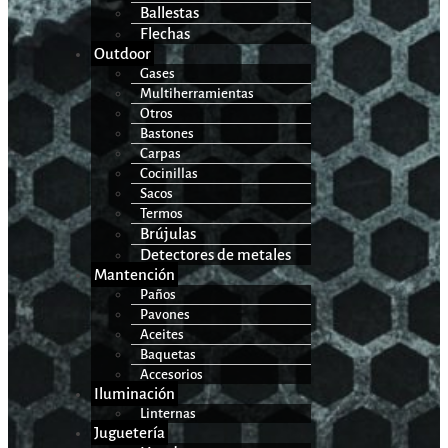
Ballestas
Flechas
Outdoor
Gases
Multiherramientas
Otros
Bastones
Carpas
Cocinillas
Sacos
Termos
Brújulas
Detectores de metales
Mantención
Paños
Pavones
Aceites
Baquetas
Accesorios
Iluminación
Linternas
Juguetería