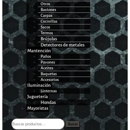
Otros
Bastones
Carpas
Cocinillas
Sacos
Termos
Brújulas
Detectores de metales
Mantención
Paños
Pavones
Aceites
Baquetas
Accesorios
Iluminación
Linternas
Juguetería
Hondas
Mayoristas
Buscar