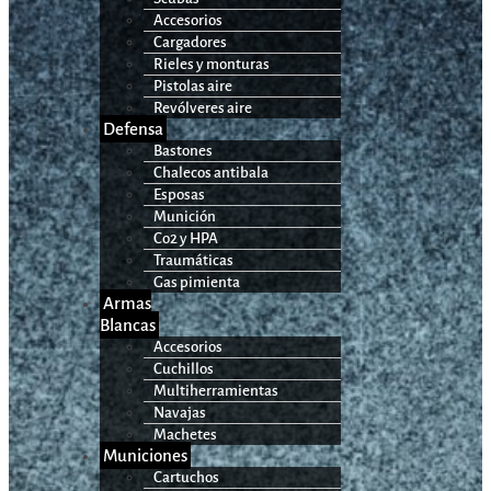
Accesorios
Cargadores
Rieles y monturas
Pistolas aire
Revólveres aire
Defensa
Bastones
Chalecos antibala
Esposas
Munición
Co2 y HPA
Traumáticas
Gas pimienta
Armas
Blancas
Accesorios
Cuchillos
Multiherramientas
Navajas
Machetes
Municiones
Cartuchos