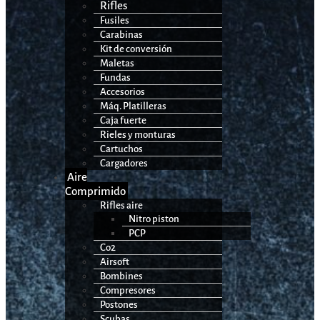
Rifles
Fusiles
Carabinas
Kit de conversión
Maletas
Fundas
Accesorios
Máq. Platilleras
Caja fuerte
Rieles y monturas
Cartuchos
Cargadores
Aire
Comprimido
Rifles aire
Nitro piston
PCP
Co2
Airsoft
Bombines
Compresores
Postones
Scubas