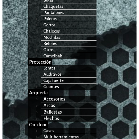
Botas
Chaquetas
Pantalones
Poleras
Gorros
Chalecos
Mochilas
Relojes
Otros
Camelbak
Protección
Lentes
Auditivos
Caja fuerte
Guantes
Arquería
Accesorios
Arcos
Ballestas
Flechas
Outdoor
Gases
Multiherramientas