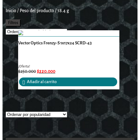
Inicio
/
Peso del producto
/
18.4 g
Filtros
Vector Optics Frenzy-S 1x17x24 SCRD-43
¡Oferta!
$
250.000
$
220.000
Añadir al carrito