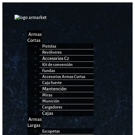
Armas
Cortas
Pistolas
Revólveres
Accesorios Cz
Kit de conversión
Fundas
Accesorios Armas Cortas
Caja fuerte
Mantención
Miras
Munición
Cargadores
Cajas
Armas
Largas
Escopetas