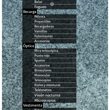
Balas
Fogueo
Recarga
Pólvora
Proyectiles
Recargadoras
Vainillas
Fulminantes
Accesorios
Óptica
Mira telescópica
Punto rojo
Spotter
Accesorios
Binoculares
Monocular
Telescopios
Rieles y monturas
Telémetro
Visión nocturna
Microscopios
Vestimenta