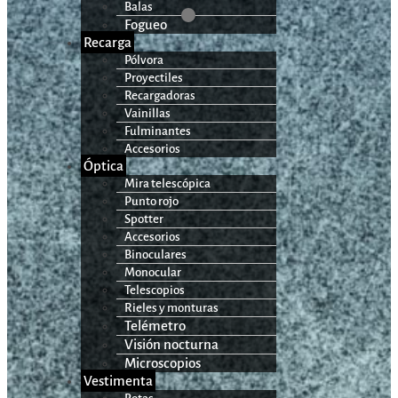
Balas
Fogueo
Recarga
Pólvora
Proyectiles
Recargadoras
Vainillas
Fulminantes
Accesorios
Óptica
Mira telescópica
Punto rojo
Spotter
Accesorios
Binoculares
Monocular
Telescopios
Rieles y monturas
Telémetro
Visión nocturna
Microscopios
Vestimenta