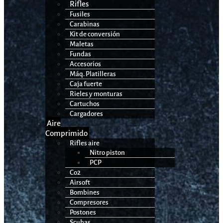
Rifles
Fusiles
Carabinas
Kit de conversión
Maletas
Fundas
Accesorios
Máq. Platilleras
Caja fuerte
Rieles y monturas
Cartuchos
Cargadores
Aire
Comprimido
Rifles aire
Nitro piston
PCP
Co2
Airsoft
Bombines
Compresores
Postones
Scubas