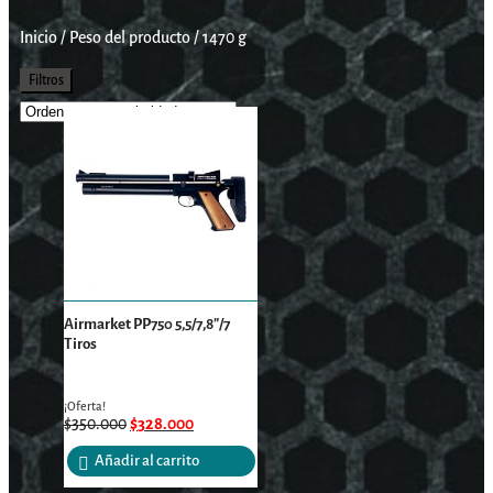
Inicio
/
Peso del producto
/
1470 g
Filtros
Airmarket PP750 5,5/7,8″/7
Tiros
¡Oferta!
$
350.000
$
328.000
Añadir al carrito