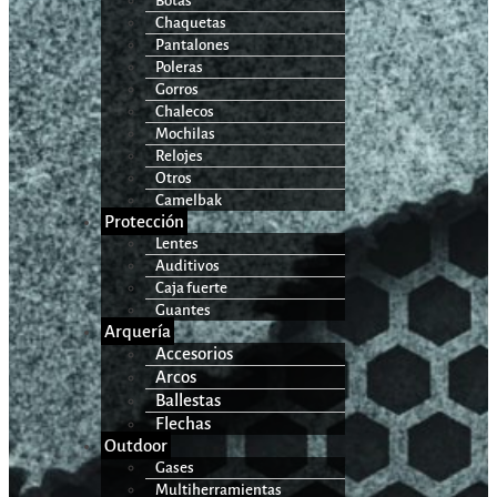
Botas
Chaquetas
Pantalones
Poleras
Gorros
Chalecos
Mochilas
Relojes
Otros
Camelbak
Protección
Lentes
Auditivos
Caja fuerte
Guantes
Arquería
Accesorios
Arcos
Ballestas
Flechas
Outdoor
Gases
Multiherramientas