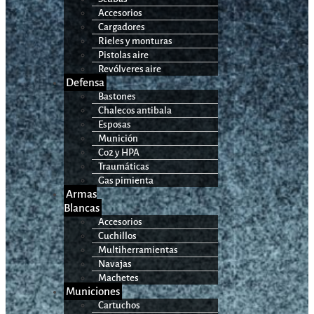
Accesorios
Cargadores
Rieles y monturas
Pistolas aire
Revólveres aire
Defensa
Bastones
Chalecos antibala
Esposas
Munición
Co2 y HPA
Traumáticas
Gas pimienta
Armas
Blancas
Accesorios
Cuchillos
Multiherramientas
Navajas
Machetes
Municiones
Cartuchos