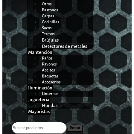
Otros
Bastones
Carpas
Cocinillas
Sacos
Termos
Brújulas
Detectores de metales
Mantención
Paños
Pavones
Aceites
Baquetas
Accesorios
Iluminación
Linternas
Juguetería
Hondas
Mayoristas
Buscar