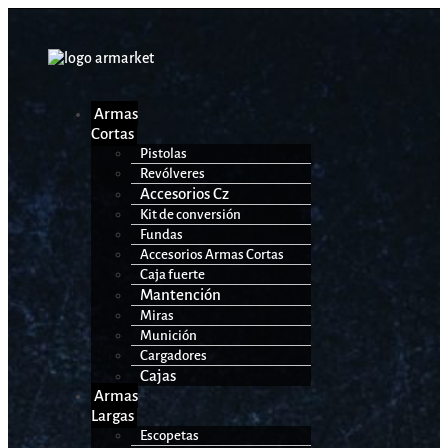
Armas
Cortas
Pistolas
Revólveres
Accesorios Cz
Kit de conversión
Fundas
Accesorios Armas Cortas
Caja fuerte
Mantención
Miras
Munición
Cargadores
Cajas
Armas
Largas
Escopetas