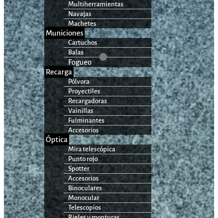
Multiherramientas
Navajas
Machetes
Municiones
Cartuchos
Balas
Fogueo
Recarga
Pólvora
Proyectiles
Recargadoras
Vainillas
Fulminantes
Accesorios
Óptica
Mira telescópica
Punto rojo
Spotter
Accesorios
Binoculares
Monocular
Telescopios
Rieles y monturas