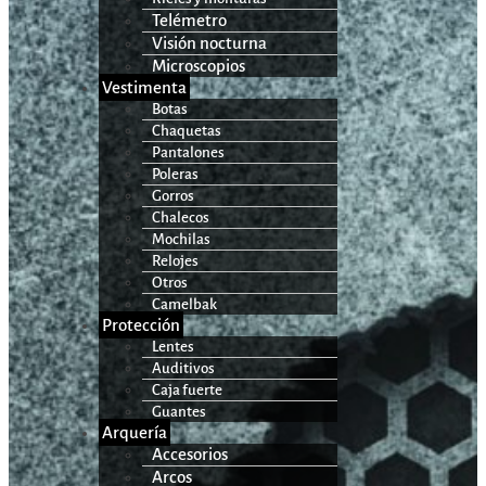
Telémetro
Visión nocturna
Microscopios
Vestimenta
Botas
Chaquetas
Pantalones
Poleras
Gorros
Chalecos
Mochilas
Relojes
Otros
Camelbak
Protección
Lentes
Auditivos
Caja fuerte
Guantes
Arquería
Accesorios
Arcos