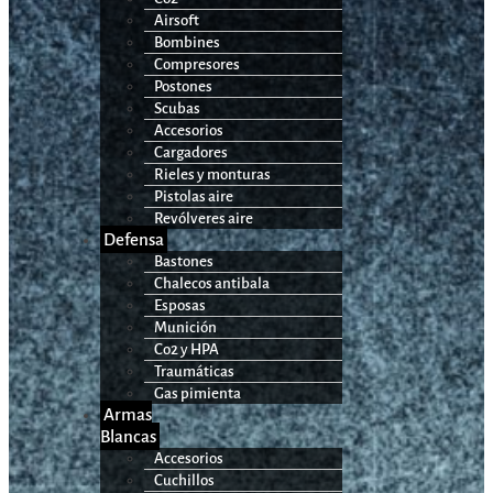
Airsoft
Bombines
Compresores
Postones
Scubas
Accesorios
Cargadores
Rieles y monturas
Pistolas aire
Revólveres aire
Defensa
Bastones
Chalecos antibala
Esposas
Munición
Co2 y HPA
Traumáticas
Gas pimienta
Armas
Blancas
Accesorios
Cuchillos