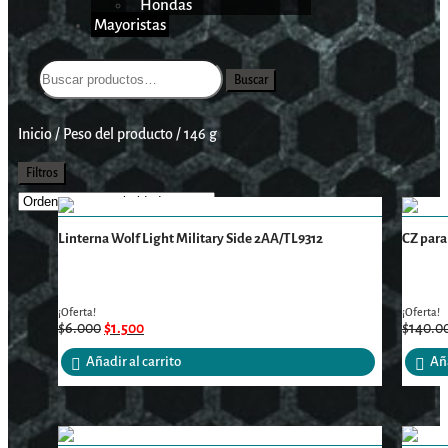
Hondas
Mayoristas
Buscar
Inicio
/
Peso del producto
/
146 g
Filtros
Linterna Wolf Light Military Side 2AA/TL9312
CZ para 
¡Oferta!
¡Oferta!
$
6.000
$
1.500
$
140.0
Añadir al carrito
Aña