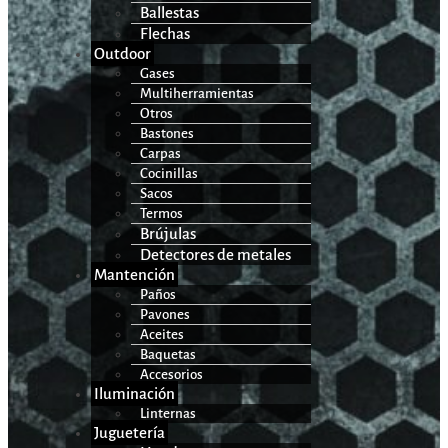
Ballestas
Flechas
Outdoor
Gases
Multiherramientas
Otros
Bastones
Carpas
Cocinillas
Sacos
Termos
Brújulas
Detectores de metales
Mantención
Paños
Pavones
Aceites
Baquetas
Accesorios
Iluminación
Linternas
Juguetería