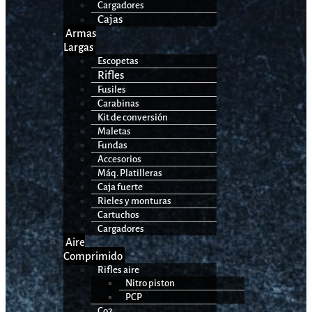
Cargadores
Cajas
Armas
Largas
Escopetas
Rifles
Fusiles
Carabinas
Kit de conversión
Maletas
Fundas
Accesorios
Máq. Platilleras
Caja fuerte
Rieles y monturas
Cartuchos
Cargadores
Aire
Comprimido
Rifles aire
Nitro piston
PCP
Co2