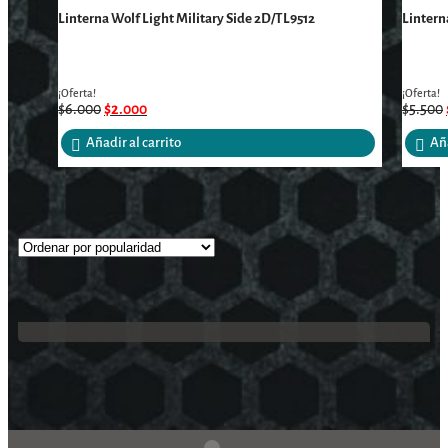
Linterna Wolf Light Military Side 2D/TL9512
Lintern
¡Oferta!
¡Oferta!
$
6.000
$
2.000
$
5.500
Añadir al carrito
Aña