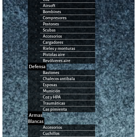
Airsoft
Bombines
Compresores
Postones
Scubas
Accesorios
Cargadores
Rieles y monturas
Pistolas aire
Revólveres aire
Defensa
Bastones
Chalecos antibala
Esposas
Munición
Co2 y HPA
Traumáticas
Gas pimienta
Armas
Blancas
Accesorios
Cuchillos