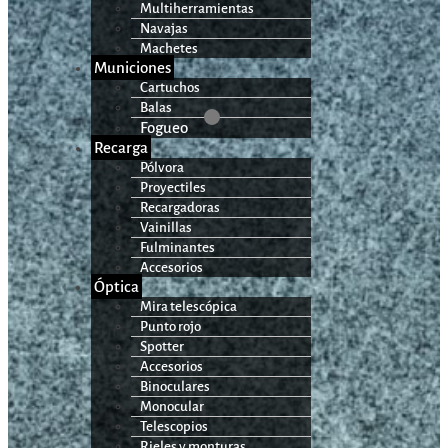
Multiherramientas
Navajas
Machetes
Municiones
Cartuchos
Balas
Fogueo
Recarga
Pólvora
Proyectiles
Recargadoras
Vainillas
Fulminantes
Accesorios
Óptica
Mira telescópica
Punto rojo
Spotter
Accesorios
Binoculares
Monocular
Telescopios
Rieles y monturas