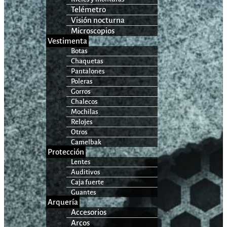
Telémetro
Visión nocturna
Microscopios
Vestimenta
Botas
Chaquetas
Pantalones
Poleras
Gorros
Chalecos
Mochilas
Relojes
Otros
Camelbak
Protección
Lentes
Auditivos
Caja fuerte
Guantes
Arquería
Accesorios
Arcos