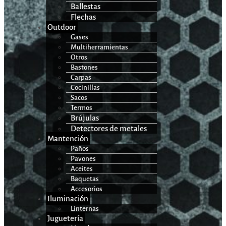
Ballestas
Flechas
Outdoor
Gases
Multiherramientas
Otros
Bastones
Carpas
Cocinillas
Sacos
Termos
Brújulas
Detectores de metales
Mantención
Paños
Pavones
Aceites
Baquetas
Accesorios
Iluminación
Linternas
Juguetería