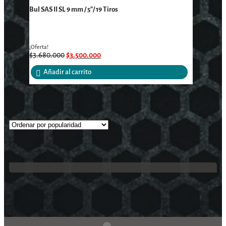
Bul SAS II SL 9 mm / 5″/ 19 Tiros
¡Oferta!
$
3.680.000
$
3.500.000
Añadir al carrito