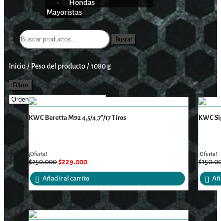
Hondas
Mayoristas
Buscar
Inicio
/
Peso del producto
/
1080 g
Filtros
KWC Beretta M92 4,5/4,7″/17 Tiros
KWC Sig
¡Oferta!
¡Oferta!
$
250.000
$
229.000
$
150.0
Añadir al carrito
Aña