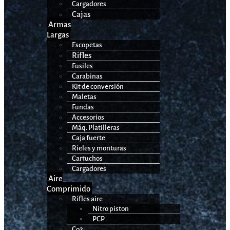
Cargadores
Cajas
Armas
Largas
Escopetas
Rifles
Fusiles
Carabinas
Kit de conversión
Maletas
Fundas
Accesorios
Máq. Platilleras
Caja fuerte
Rieles y monturas
Cartuchos
Cargadores
Aire
Comprimido
Rifles aire
Nitro piston
PCP
Co2