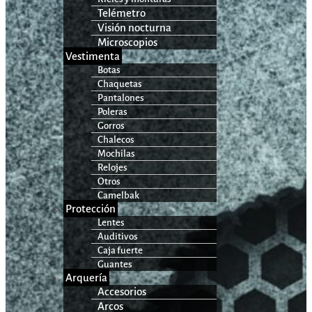
Telémetro
Visión nocturna
Microscopios
Vestimenta
Botas
Chaquetas
Pantalones
Poleras
Gorros
Chalecos
Mochilas
Relojes
Otros
Camelbak
Protección
Lentes
Auditivos
Caja fuerte
Guantes
Arquería
Accesorios
Arcos