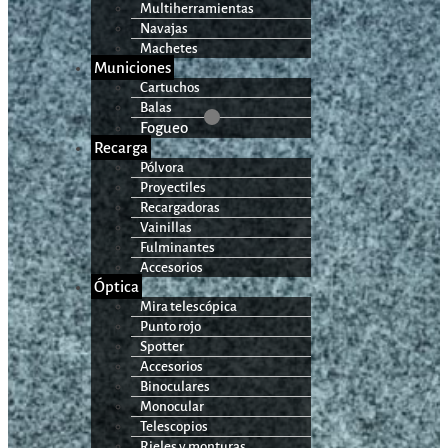
Multiherramientas
Navajas
Machetes
Municiones
Cartuchos
Balas
Fogueo
Recarga
Pólvora
Proyectiles
Recargadoras
Vainillas
Fulminantes
Accesorios
Óptica
Mira telescópica
Punto rojo
Spotter
Accesorios
Binoculares
Monocular
Telescopios
Rieles y monturas