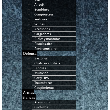
Airsoft
Bombines
Compresores
Postones
Scubas
Accesorios
Cargadores
Rieles y monturas
Pistolas aire
Revólveres aire
Defensa
Bastones
Chalecos antibala
Esposas
Munición
Co2 y HPA
Traumáticas
Gas pimienta
Armas
Blancas
Accesorios
Cuchillos