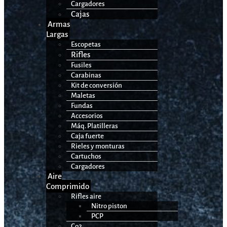
Cargadores
Cajas
Armas
Largas
Escopetas
Rifles
Fusiles
Carabinas
Kit de conversión
Maletas
Fundas
Accesorios
Máq. Platilleras
Caja fuerte
Rieles y monturas
Cartuchos
Cargadores
Aire
Comprimido
Rifles aire
Nitro piston
PCP
Co2