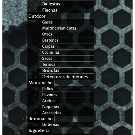
Ballestas
Flechas
Outdoor
Gases
Multiherramientas
Otros
Bastones
Carpas
Cocinillas
Sacos
Termos
Brújulas
Detectores de metales
Mantención
Paños
Pavones
Aceites
Baquetas
Accesorios
Iluminación
Linternas
Juguetería