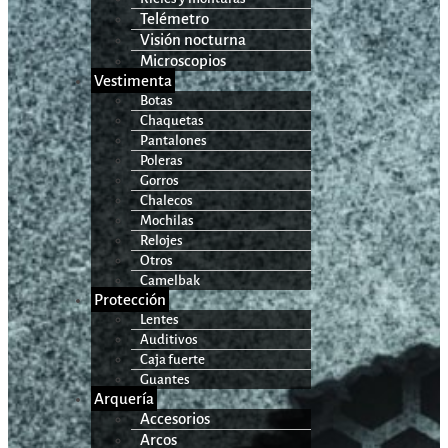
Telémetro
Visión nocturna
Microscopios
Vestimenta
Botas
Chaquetas
Pantalones
Poleras
Gorros
Chalecos
Mochilas
Relojes
Otros
Camelbak
Protección
Lentes
Auditivos
Caja fuerte
Guantes
Arquería
Accesorios
Arcos