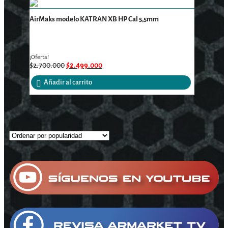
AirMaks modelo KATRAN XB HP Cal 5,5mm
¡Oferta!
$
2.700.000
$
2.499.000
Añadir al carrito