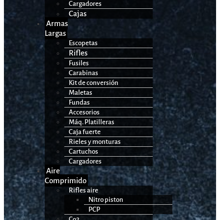
Cargadores
Cajas
Armas
Largas
Escopetas
Rifles
Fusiles
Carabinas
Kit de conversión
Maletas
Fundas
Accesorios
Máq. Platilleras
Caja fuerte
Rieles y monturas
Cartuchos
Cargadores
Aire
Comprimido
Rifles aire
Nitro piston
PCP
Co2