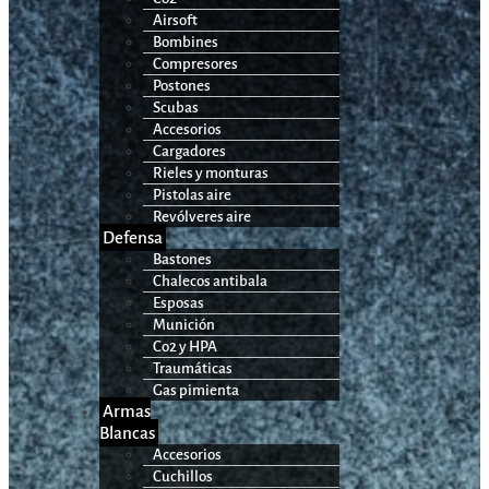
Airsoft
Bombines
Compresores
Postones
Scubas
Accesorios
Cargadores
Rieles y monturas
Pistolas aire
Revólveres aire
Defensa
Bastones
Chalecos antibala
Esposas
Munición
Co2 y HPA
Traumáticas
Gas pimienta
Armas
Blancas
Accesorios
Cuchillos