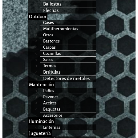
Ballestas
Flechas
Outdoor
Gases
Multiherramientas
Otros
Bastones
Carpas
Cocinillas
Sacos
Termos
Brújulas
Detectores de metales
Mantención
Paños
Pavones
Aceites
Baquetas
Accesorios
Iluminación
Linternas
Juguetería