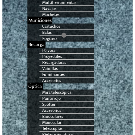
Multiherramientas
Navajas
Machetes
Municiones
Cartuchos
Balas
Fogueo
Recarga
Pólvora
Proyectiles
Recargadoras
Vainillas
Fulminantes
Accesorios
Óptica
Mira telescópica
Punto rojo
Spotter
Accesorios
Binoculares
Monocular
Telescopios
Rieles y monturas