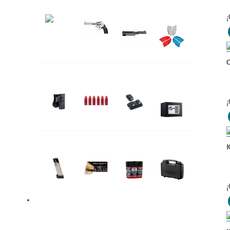
Pistolas
Revolveres
Kit de
Accesorios
conversión
CZ
¡
C
Fundas
Accesorios
Miras
Caja de
Seguridad
¡
Cargadores
Munición
Mantención
Cajas
K
¡
Armas Largas
Escopetas
Rifles
Fusiles
Carabinas