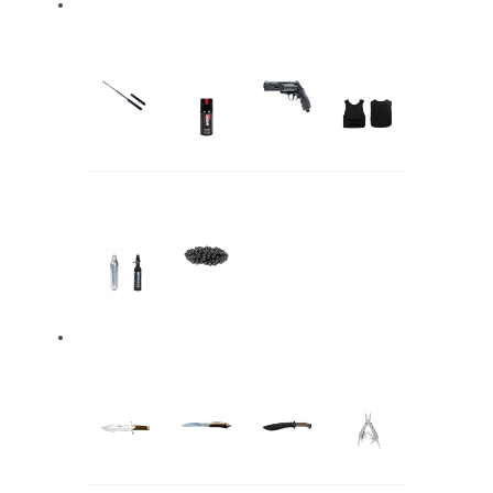
Defensa
Bastones
Gas
Traumáticas
Chalecos
pimienta
antibala
Co2 y
Munición
Esposas
HPA
Armas Blancas
Cuchillos
Navajas
Machetes
Multiherramientas