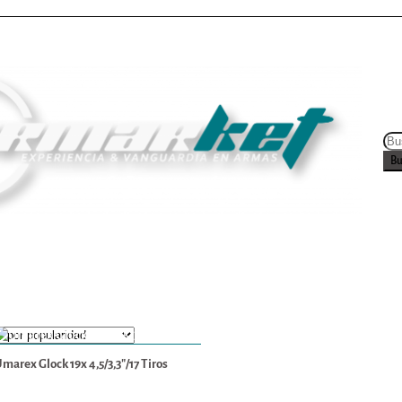
Bu
 y Reserva
Acreditación e Inscripción
Contacto
Armark
marex Glock 19x 4,5/3,3″/17 Tiros