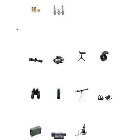
Óptica
Mira
Punto
Spotter
Accesorios
telescópica
rojo
Binoculares
Monocular
Telescopios
Rieles y
Monturas
Telémetro
Visión
Microscopios
Nocturna