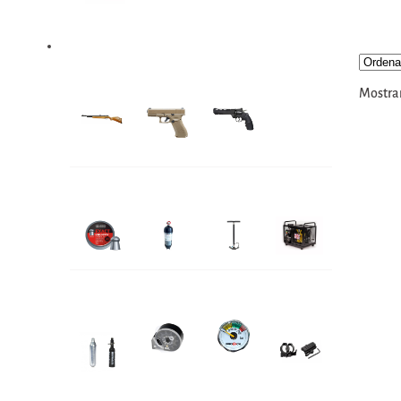
Aire Comprimido
Rifles
Pistolas
Revolveres
Airsoft
Mostran
Postones
Scubas
Bombines
Compresores
Co2 y
Cargadores
Accesorios
Rieles y
HPA
Monturas