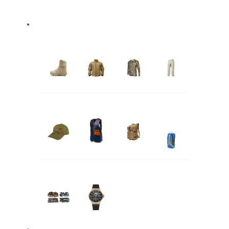
Vestimenta
Botas
Chaquetas
Poleras
Pantalones
Gorros
Chalecos
Mochilas
Camel
Back
Otros
Relojes
Protección