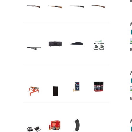
K
¡
Kit de
Maletas
Fundas
Accesorios
conversion
B
¡
Máq.
Caja de
Munición
Mantención
Platilleras
Seguridad
B
Rieles y
Cartuchos
Cargadores
Monturas
¡