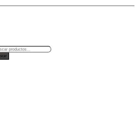
scar
et TV