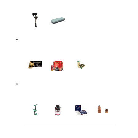
Hachas
Accesorios
Municiones
Balas
Cartuchos
Fogueo
Recarga Munición
Recargadoras
Pólvora
Fulminantes
Proyectiles
Vainillas
Accesorios