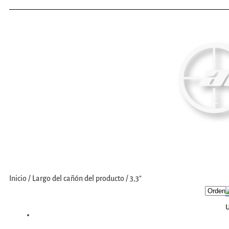
Inicio
Nosotros
Compra
Inicio
/
Largo del cañón del producto
/
3,3"
U
Armas Cortas