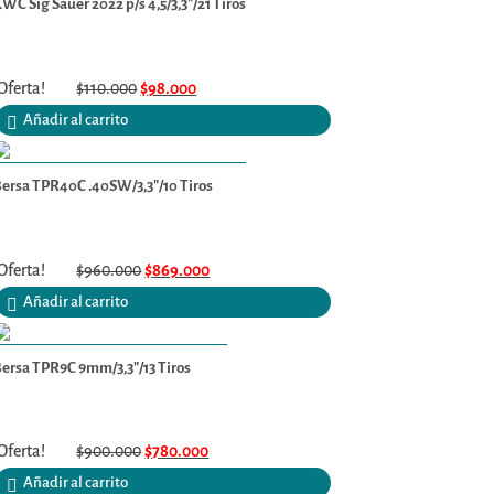
WC Sig Sauer 2022 p/s 4,5/3,3″/21 Tiros
Oferta!
$
110.000
$
98.000
Añadir al carrito
ersa TPR40C .40SW/3,3″/10 Tiros
Oferta!
$
960.000
$
869.000
Añadir al carrito
ersa TPR9C 9mm/3,3″/13 Tiros
Oferta!
$
900.000
$
780.000
Añadir al carrito