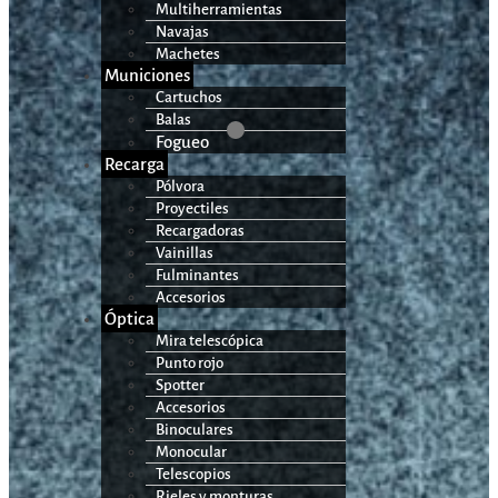
Multiherramientas
Navajas
Machetes
Municiones
Cartuchos
Balas
Fogueo
Recarga
Pólvora
Proyectiles
Recargadoras
Vainillas
Fulminantes
Accesorios
Óptica
Mira telescópica
Punto rojo
Spotter
Accesorios
Binoculares
Monocular
Telescopios
Rieles y monturas