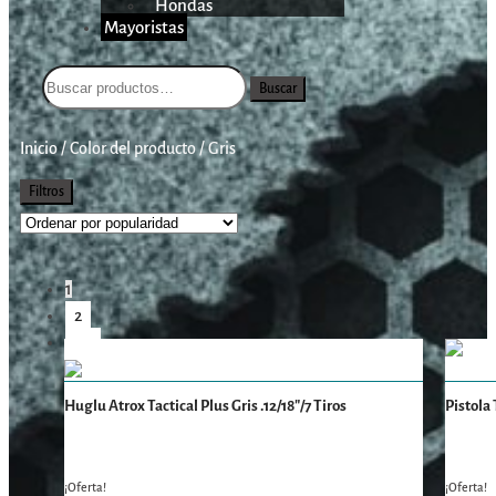
Hondas
Mayoristas
Buscar
Inicio
/
Color del producto
/
Gris
Filtros
1
2
→
Huglu Atrox Tactical Plus Gris .12/18″/7 Tiros
Pistola 
¡Oferta!
¡Oferta!