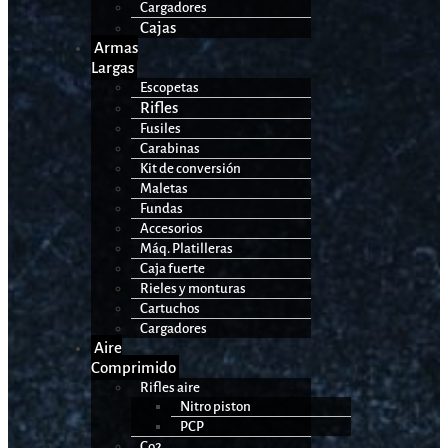
Cargadores
Cajas
Armas
Largas
Escopetas
Rifles
Fusiles
Carabinas
Kit de conversión
Maletas
Fundas
Accesorios
Máq. Platilleras
Caja fuerte
Rieles y monturas
Cartuchos
Cargadores
Aire
Comprimido
Rifles aire
Nitro piston
PCP
Co2