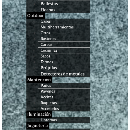
Ballestas
Flechas
Outdoor
Gases
Multiherramientas
Otros
Bastones
Carpas
Cocinillas
Sacos
Termos
Brújulas
Detectores de metales
Mantención
Paños
Pavones
Aceites
Baquetas
Accesorios
Iluminación
Linternas
Juguetería