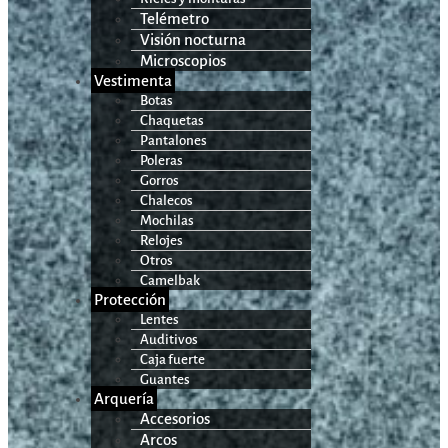
Telémetro
Visión nocturna
Microscopios
Vestimenta
Botas
Chaquetas
Pantalones
Poleras
Gorros
Chalecos
Mochilas
Relojes
Otros
Camelbak
Protección
Lentes
Auditivos
Caja fuerte
Guantes
Arquería
Accesorios
Arcos