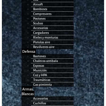
Airsoft
Bombines
Compresores
Postones
Scubas
Accesorios
Cargadores
Rieles y monturas
Pistolas aire
Revólveres aire
Defensa
Bastones
Chalecos antibala
Esposas
Munición
Co2 y HPA
Traumáticas
Gas pimienta
Armas
Blancas
Accesorios
Cuchillos