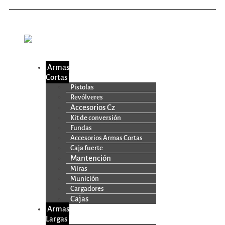
Armas
Cortas
Pistolas
Revólveres
Accesorios Cz
Kit de conversión
Fundas
Accesorios Armas Cortas
Caja fuerte
Mantención
Miras
Munición
Cargadores
Cajas
Armas
Largas