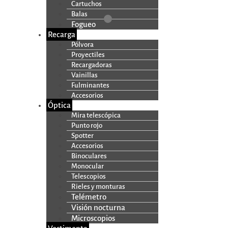
Cartuchos
Balas
Fogueo
Recarga
Pólvora
Proyectiles
Recargadoras
Vainillas
Fulminantes
Accesorios
Óptica
Mira telescópica
Punto rojo
Spotter
Accesorios
Binoculares
Monocular
Telescopios
Rieles y monturas
Telémetro
Visión nocturna
Microscopios