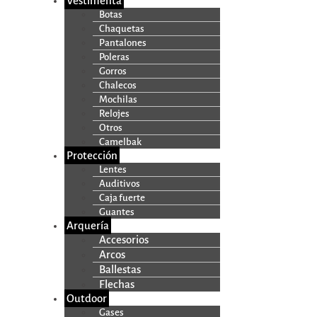
Vestimenta
Botas
Chaquetas
Pantalones
Poleras
Gorros
Chalecos
Mochilas
Relojes
Otros
Camelbak
Protección
Lentes
Auditivos
Caja fuerte
Guantes
Arquería
Accesorios
Arcos
Ballestas
Flechas
Outdoor
Gases