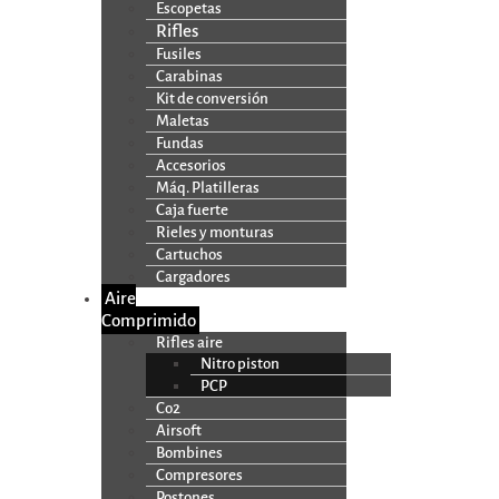
Escopetas
Rifles
Fusiles
Carabinas
Kit de conversión
Maletas
Fundas
Accesorios
Máq. Platilleras
Caja fuerte
Rieles y monturas
Cartuchos
Cargadores
Aire
Comprimido
Rifles aire
Nitro piston
PCP
Co2
Airsoft
Bombines
Compresores
Postones