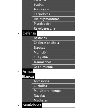
Scubas
Accesorios
Cargadores
Rieles y monturas
Pistolas aire
Revólveres aire
Defensa
Bastones
Chalecos antibala
Esposas
Munición
Co2 y HPA
Traumáticas
Gas pimienta
Armas
Blancas
Accesorios
Cuchillos
Multiherramientas
Navajas
Machetes
Municiones