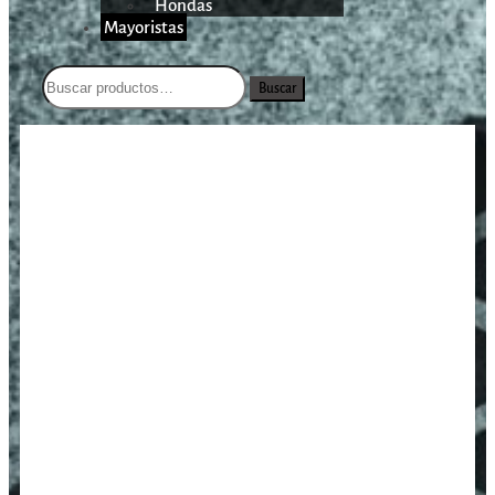
Hondas
Mayoristas
Buscar
/
/
/
Funda Porta Cargador Fobus
Inicio
Armas Cortas
Fundas
6909