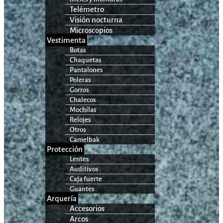
Telémetro
Visión nocturna
Microscopios
Vestimenta
Botas
Chaquetas
Pantalones
Poleras
Gorros
Chalecos
Mochilas
Relojes
Otros
Camelbak
Protección
Lentes
Auditivos
Caja fuerte
Guantes
Arquería
Accesorios
Arcos