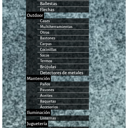
Ballestas
Flechas
Outdoor
Gases
Multiherramientas
Otros
Bastones
Carpas
Cocinillas
Sacos
Termos
Brújulas
Detectores de metales
Mantención
Paños
Pavones
Aceites
Baquetas
Accesorios
Iluminación
Linternas
Juguetería