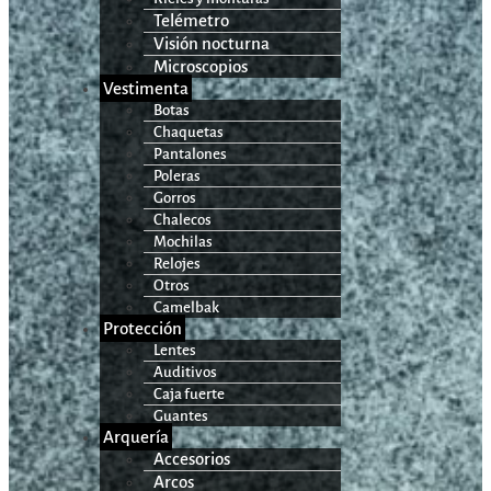
Telémetro
Visión nocturna
Microscopios
Vestimenta
Botas
Chaquetas
Pantalones
Poleras
Gorros
Chalecos
Mochilas
Relojes
Otros
Camelbak
Protección
Lentes
Auditivos
Caja fuerte
Guantes
Arquería
Accesorios
Arcos