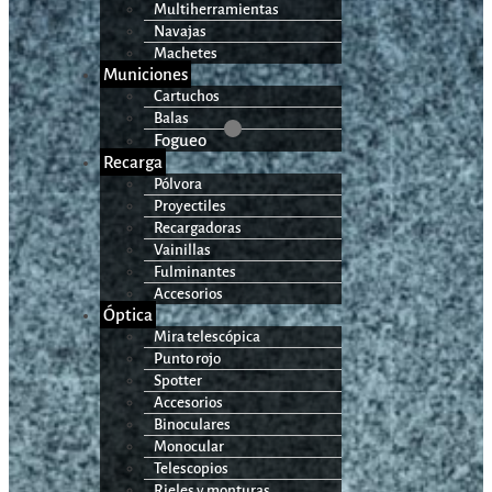
Multiherramientas
Navajas
Machetes
Municiones
Cartuchos
Balas
Fogueo
Recarga
Pólvora
Proyectiles
Recargadoras
Vainillas
Fulminantes
Accesorios
Óptica
Mira telescópica
Punto rojo
Spotter
Accesorios
Binoculares
Monocular
Telescopios
Rieles y monturas