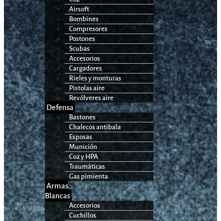
Airsoft
Bombines
Compresores
Postones
Scubas
Accesorios
Cargadores
Rieles y monturas
Pistolas aire
Revólveres aire
Defensa
Bastones
Chalecos antibala
Esposas
Munición
Co2 y HPA
Traumáticas
Gas pimienta
Armas
Blancas
Accesorios
Cuchillos