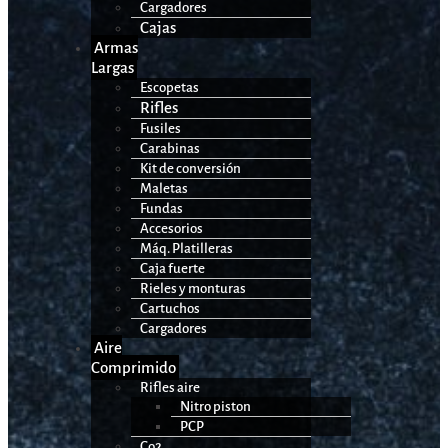
Cargadores
Cajas
Armas
Largas
Escopetas
Rifles
Fusiles
Carabinas
Kit de conversión
Maletas
Fundas
Accesorios
Máq. Platilleras
Caja fuerte
Rieles y monturas
Cartuchos
Cargadores
Aire
Comprimido
Rifles aire
Nitro piston
PCP
Co2