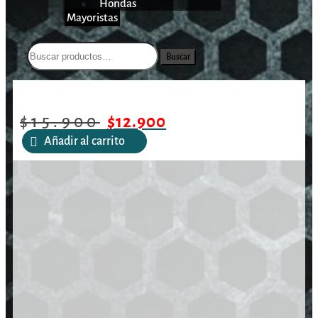
Hondas
Mayoristas
Buscar
/
/
/
Cordón de
Inicio
Armas Cortas
Accesorios Armas Cortas
Pistola Cytac CY-PL001
$
15.900
$
12.900
Añadir al carrito