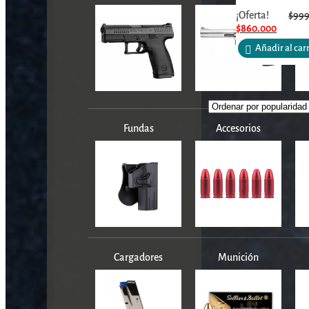
¡Oferta!
$
999
$
860.000
Añadir al car
Fundas
Accesorios
Cargadores
Munición