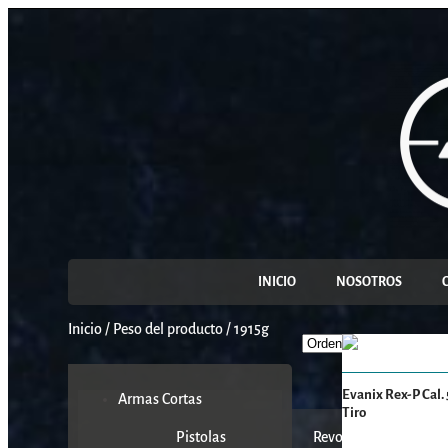
INICIO
NOSOTROS
Inicio
/
Peso del producto
/
1915g
Evanix Rex-P Cal. 5,
Armas Cortas
Tiro
Pistolas
Revolveres
K