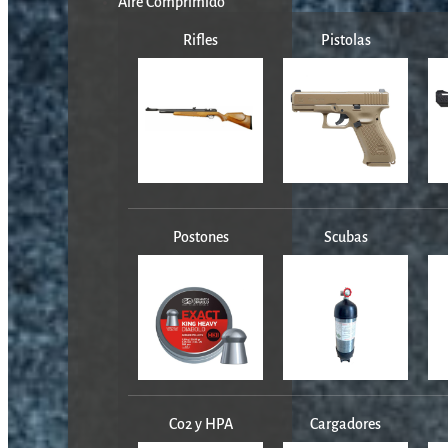
Aire Comprimido
Rifles
Pistolas
Postones
Scubas
Co2 y HPA
Cargadores