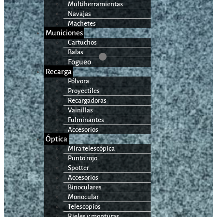
Multiherramientas
Navajas
Machetes
Municiones
Cartuchos
Balas
Fogueo
Recarga
Pólvora
Proyectiles
Recargadoras
Vainillas
Fulminantes
Accesorios
Óptica
Mira telescópica
Punto rojo
Spotter
Accesorios
Binoculares
Monocular
Telescopios
Rieles y monturas