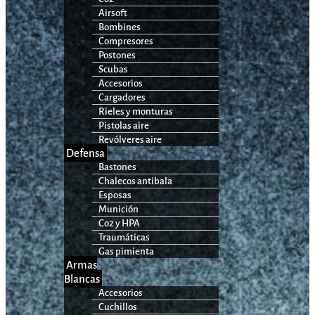
Airsoft
Bombines
Compresores
Postones
Scubas
Accesorios
Cargadores
Rieles y monturas
Pistolas aire
Revólveres aire
Defensa
Bastones
Chalecos antibala
Esposas
Munición
Co2 y HPA
Traumáticas
Gas pimienta
Armas
Blancas
Accesorios
Cuchillos