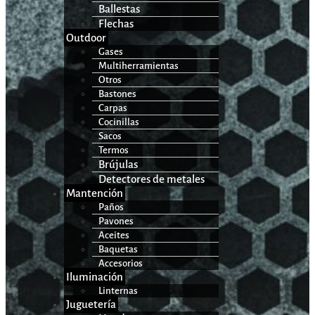
Ballestas
Flechas
Outdoor
Gases
Multiherramientas
Otros
Bastones
Carpas
Cocinillas
Sacos
Termos
Brújulas
Detectores de metales
Mantención
Paños
Pavones
Aceites
Baquetas
Accesorios
Iluminación
Linternas
Juguetería