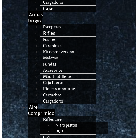
Cargadores
Cajas
Armas
Largas
Escopetas
Rifles
Fusiles
Carabinas
Kit de conversión
Maletas
Fundas
Accesorios
Máq. Platilleras
Caja fuerte
Rieles y monturas
Cartuchos
Cargadores
Aire
Comprimido
Rifles aire
Nitro piston
PCP
Co2