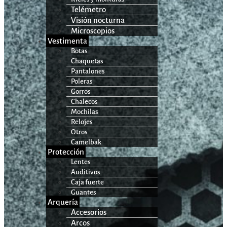
Telémetro
Visión nocturna
Microscopios
Vestimenta
Botas
Chaquetas
Pantalones
Poleras
Gorros
Chalecos
Mochilas
Relojes
Otros
Camelbak
Protección
Lentes
Auditivos
Caja fuerte
Guantes
Arquería
Accesorios
Arcos