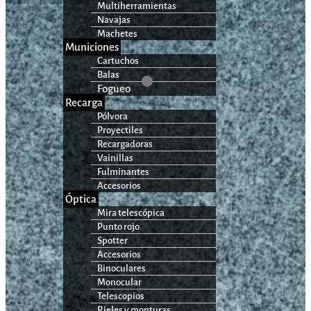
Multiherramientas
Navajas
Machetes
Municiones
Cartuchos
Balas
Fogueo
Recarga
Pólvora
Proyectiles
Recargadoras
Vainillas
Fulminantes
Accesorios
Óptica
Mira telescópica
Punto rojo
Spotter
Accesorios
Binoculares
Monocular
Telescopios
Rieles y monturas