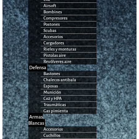
Airsoft
Bombines
Compresores
Postones
Scubas
Accesorios
Cargadores
Rieles y monturas
Pistolas aire
Revólveres aire
Defensa
Bastones
Chalecos antibala
Esposas
Munición
Co2 y HPA
Traumáticas
Gas pimienta
Armas
Blancas
Accesorios
Cuchillos