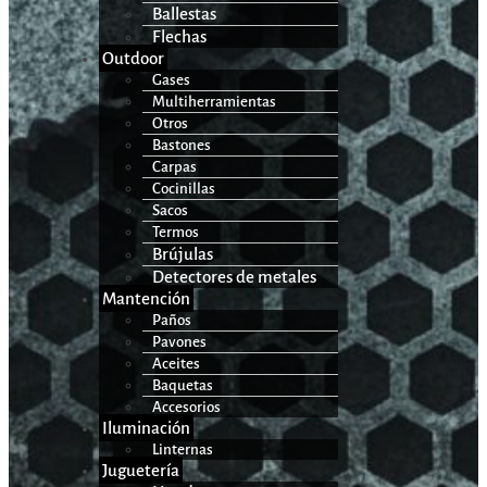
Ballestas
Flechas
Outdoor
Gases
Multiherramientas
Otros
Bastones
Carpas
Cocinillas
Sacos
Termos
Brújulas
Detectores de metales
Mantención
Paños
Pavones
Aceites
Baquetas
Accesorios
Iluminación
Linternas
Juguetería