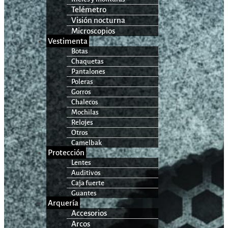
Telémetro
Visión nocturna
Microscopios
Vestimenta
Botas
Chaquetas
Pantalones
Poleras
Gorros
Chalecos
Mochilas
Relojes
Otros
Camelbak
Protección
Lentes
Auditivos
Caja fuerte
Guantes
Arquería
Accesorios
Arcos