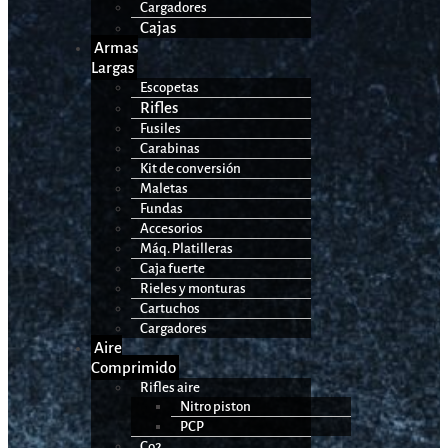
Cargadores
Cajas
Armas
Largas
Escopetas
Rifles
Fusiles
Carabinas
Kit de conversión
Maletas
Fundas
Accesorios
Máq. Platilleras
Caja fuerte
Rieles y monturas
Cartuchos
Cargadores
Aire
Comprimido
Rifles aire
Nitro piston
PCP
Co2